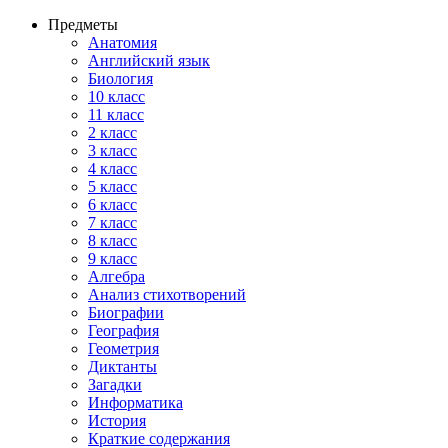
Предметы
Анатомия
Английский язык
Биология
10 класс
11 класс
2 класс
3 класс
4 класс
5 класс
6 класс
7 класс
8 класс
9 класс
Алгебра
Анализ стихотворений
Биографии
География
Геометрия
Диктанты
Загадки
Информатика
История
Краткие содержания