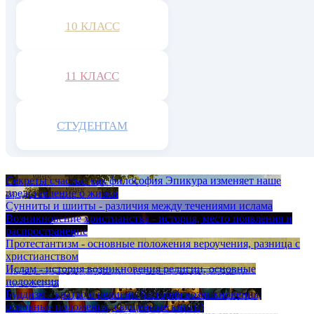
10 КЛАСС
11 КЛАСС
СТУДЕНТАМ
Секреты счастья: как философия Эпикура изменяет наше
представление о жизни
Сунниты и шииты - различия между течениями ислама
Возникновение христианства - история, место появления и
распространение
Протестантизм - основные положения вероучения, разница с
христианством
Ислам - история возникновения религии, основные
положения
Буддизм - кратко о религии (история возникновения,
основные положения, священные книги)