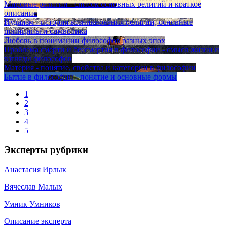
Мировые религии - список основных религий и краткое
описание
Иудаизм - история возникновения религии, основные
принципы и символика
Любовь в понимании философов разных эпох
Проблема смерти и бессмертия в философии - смысл жизни и
взгляды философов
Материя - понятие, свойства и категории в философии
Бытие в философии - понятие и основные формы
1
2
3
4
5
Эксперты рубрики
Анастасия Ирлык
Вячеслав Малых
Умник Умников
Описание эксперта