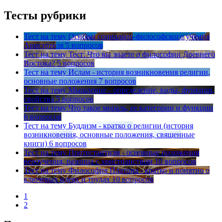
Тесты рубрики
Тест на тему
Основы социально-философского учения
Аристотеля
5 вопросов
Тест на тему
Тест: Что вы знаете о философии Древнего
Востока?
5 вопросов
Тест на тему
Ислам - история возникновения религии,
основные положения
7 вопросов
Тест на тему
Мышление - определение, виды, функции,
свойства
5 вопросов
Тест на тему
Что такое мораль, ее категории и функции
6 вопросов
Тест на тему
Буддизм - кратко о религии (история
возникновения, основные положения, священные
книги)
6 вопросов
Тест на тему
Протестантизм - основные положения
вероучения, разница с христианством
10 вопросов
Тест на тему
Философия Платона - кратко и понятно о
ключевых идеях и трудах
10 вопросов
1
2