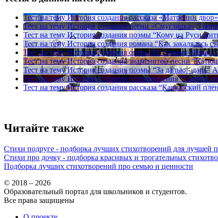
Тест на тему
История создания рассказа «Матренин двор
Тест на тему
История создания песни «Смуглянка»
5 воп
Тест на тему
История создания поэмы “Кому на Руси жит
Тест на тему
История создания романа “Как закалялась ст
Тест на тему
История создания оперы М. Глинки «Иван 
Тест на тему
История создания знаменитой песни “Катю
Тест на тему
История создания поэмы “За далью - даль” А
Тест на тему
История создания стихотворения “Смерть п
Тест на тему
История создания рассказа “Кавказский плен
Читайте также
Стихи подруге - подборка лучших стихотворений для лучшей 
Стихи про дочку - подборка красивых и трогательных стихотв
Подборка лучших стихотворений про семью и ценности
© 2018 – 2026
Образовательный портал для школьников и студентов.
Все права защищены
О проекте