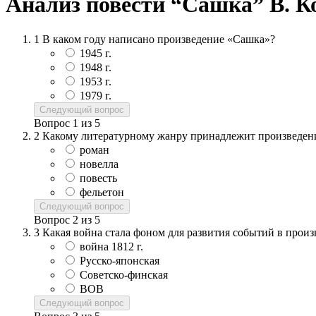
Анализ повести “Сашка” В. К
1
В каком году написано произведение «Сашка»?
1945 г.
1948 г.
1953 г.
1979 г.
Следующий вопрос
Вопрос
1
из
5
2
Какому литературному жанру принадлежит произведен
роман
новелла
повесть
фельетон
Следующий вопрос
Вопрос
2
из
5
3
Какая война стала фоном для развития событий в прои
война 1812 г.
Русско-японская
Советско-финская
ВОВ
Следующий вопрос