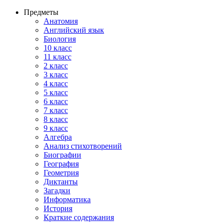
Предметы
Анатомия
Английский язык
Биология
10 класс
11 класс
2 класс
3 класс
4 класс
5 класс
6 класс
7 класс
8 класс
9 класс
Алгебра
Анализ стихотворений
Биографии
География
Геометрия
Диктанты
Загадки
Информатика
История
Краткие содержания