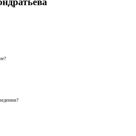
ондратьева
ие?
зведении?