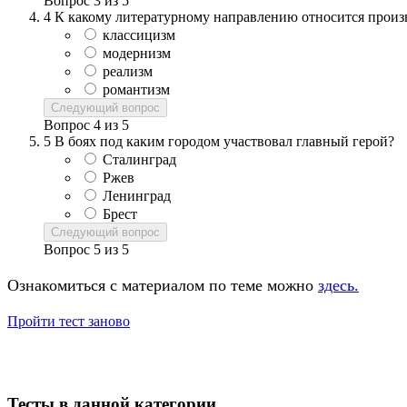
Вопрос
3
из
5
4
К какому литературному направлению относится произв
классицизм
модернизм
реализм
романтизм
Следующий вопрос
Вопрос
4
из
5
5
В боях под каким городом участвовал главный герой?
Сталинград
Ржев
Ленинград
Брест
Следующий вопрос
Вопрос
5
из
5
Ознакомиться с материалом по теме можно
здесь.
Пройти тест заново
Тесты в данной категории