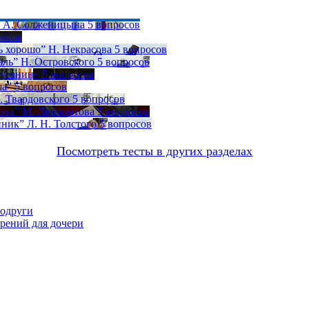
» А. Солженицына
5 вопросов
росов
ь хорошо” Н. Некрасова
5 вопросов
аль” Н. Островского
5 вопросов
Сусанин»
5 вопросов
ша”
5 вопросов
. Твардовского
5 вопросов
оэта” М. Лермонтова
5 вопросов
ник” Л. Н. Толстого
5 вопросов
Посмотреть тесты в других разделах
подруги
орений для дочери