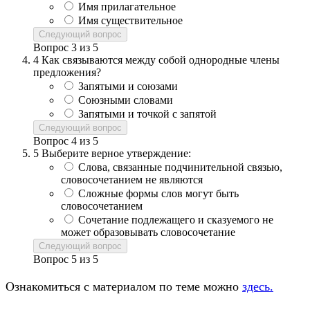
Имя прилагательное
Имя существительное
Следующий вопрос
Вопрос
3
из
5
4
Как связываются между собой однородные члены
предложения?
Запятыми и союзами
Союзными словами
Запятыми и точкой с запятой
Следующий вопрос
Вопрос
4
из
5
5
Выберите верное утверждение:
Слова, связанные подчинительной связью,
словосочетанием не являются
Сложные формы слов могут быть
словосочетанием
Сочетание подлежащего и сказуемого не
может образовывать словосочетание
Следующий вопрос
Вопрос
5
из
5
Ознакомиться с материалом по теме можно
здесь.