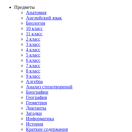
Предметы
Анатомия
Английский язык
Биология
10 класс
11 класс
2 класс
3 класс
4 класс
5 класс
6 класс
7 класс
8 класс
9 класс
Алгебра
Анализ стихотворений
Биографии
География
Геометрия
Диктанты
Загадки
Информатика
История
Краткие содержания