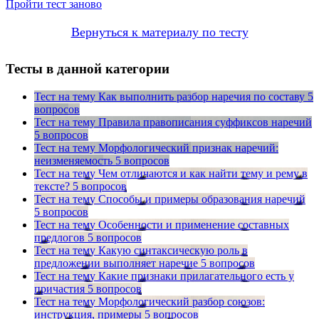
Пройти тест заново
Вернуться к материалу по тесту
Тесты в данной категории
Тест на тему
Как выполнить разбор наречия по составу
5
вопросов
Тест на тему
Правила правописания суффиксов наречий
5 вопросов
Тест на тему
Морфологический признак наречий:
неизменяемость
5 вопросов
Тест на тему
Чем отличаются и как найти тему и рему в
тексте?
5 вопросов
Тест на тему
Способы и примеры образования наречий
5 вопросов
Тест на тему
Особенности и применение составных
предлогов
5 вопросов
Тест на тему
Какую синтаксическую роль в
предложении выполняет наречие
5 вопросов
Тест на тему
Какие признаки прилагательного есть у
причастия
5 вопросов
Тест на тему
Морфологический разбор союзов:
инструкция, примеры
5 вопросов