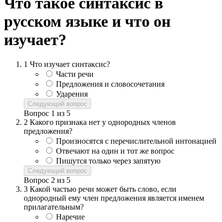
Что такое синтаксис в
русском языке и что он
изучает?
1
Что изучает синтаксис?
Части речи
Предложения и словосочетания
Ударения
Следующий вопрос
Вопрос
1
из
5
2
Какого признака нет у однородных членов
предложения?
Произносятся с перечислительной интонацией
Отвечают на один и тот же вопрос
Пишутся только через запятую
Следующий вопрос
Вопрос
2
из
5
3
Какой частью речи может быть слово, если
однородный ему член предложения является именем
прилагательным?
Наречие