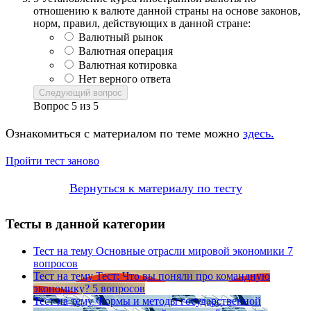
отношению к валюте данной страны на основе законов,
норм, правил, действующих в данной стране:
Валютный рынок
Валютная операция
Валютная котировка
Нет верного ответа
Следующий вопрос
Вопрос
5
из
5
Ознакомиться с материалом по теме можно
здесь.
Пройти тест заново
Вернуться к материалу по тесту
Тесты в данной категории
Тест на тему
Основные отрасли мировой экономики
7
вопросов
Тест на тему
Тест: Что вы поняли про командную
экономику?
5 вопросов
Тест на тему
Формы и методы государственной