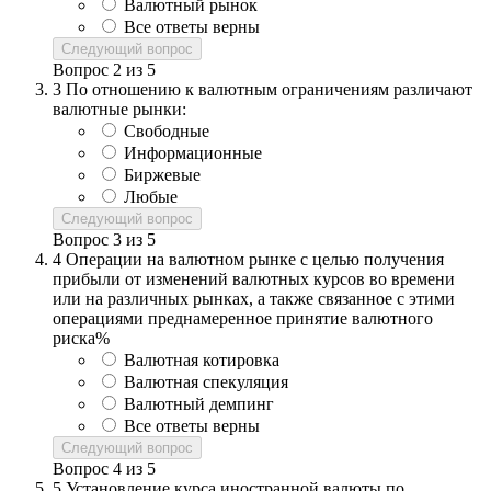
Валютный рынок
Все ответы верны
Следующий вопрос
Вопрос
2
из
5
3
По отношению к валютным ограничениям различают
валютные рынки:
Свободные
Информационные
Биржевые
Любые
Следующий вопрос
Вопрос
3
из
5
4
Операции на валютном рынке с целью получения
прибыли от изменений валютных курсов во времени
или на различных рынках, а также связанное с этими
операциями преднамеренное принятие валютного
риска%
Валютная котировка
Валютная спекуляция
Валютный демпинг
Все ответы верны
Следующий вопрос
Вопрос
4
из
5
5
Установление курса иностранной валюты по