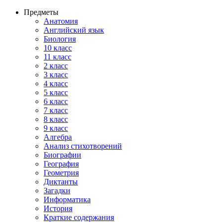
Предметы
Анатомия
Английский язык
Биология
10 класс
11 класс
2 класс
3 класс
4 класс
5 класс
6 класс
7 класс
8 класс
9 класс
Алгебра
Анализ стихотворений
Биографии
География
Геометрия
Диктанты
Загадки
Информатика
История
Краткие содержания