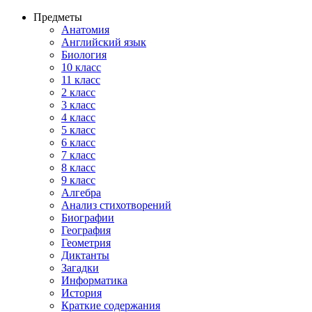
Предметы
Анатомия
Английский язык
Биология
10 класс
11 класс
2 класс
3 класс
4 класс
5 класс
6 класс
7 класс
8 класс
9 класс
Алгебра
Анализ стихотворений
Биографии
География
Геометрия
Диктанты
Загадки
Информатика
История
Краткие содержания