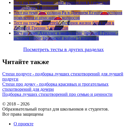
Тест на тему
Дионис - бог виноделия в греческой
мифологии
5 вопросов
Тест на тему
Бог солнца Ра в Древнем Египте - история
появления и описание
5 вопросов
Тест на тему
Прометей - история жизни бога огня в
Древней Греции
5 вопросов
Тест на тему
Ахиллес в мифологии Древней Греции -
история героя Троянской войны
5 вопросов
Посмотреть тесты в других разделах
Читайте также
Стихи подруге - подборка лучших стихотворений для лучшей
подруги
Стихи про дочку - подборка красивых и трогательных
стихотворений для дочери
Подборка лучших стихотворений про семью и ценности
© 2018 – 2026
Образовательный портал для школьников и студентов.
Все права защищены
О проекте