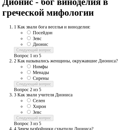
Дионис - бог виноделия в
греческой мифологии
1
Как звали бога веселья и виноделия:
Посейдон
Зевс
Дионис
Следующий вопрос
Вопрос
1
из
5
2
Как назывались женщины, окружавшие Диониса?
Нимфы
Менады
Сирены
Следующий вопрос
Вопрос
2
из
5
3
Как звали учителя Диониса
Селен
Хирон
Зевс
Следующий вопрос
Вопрос
3
из
5
4
Зачем разбойники схватили Диониса?