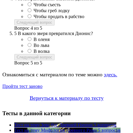
Чтобы съесть
Чтобы греб лодку
Чтобы продать в рабство
Следующий вопрос
Вопрос
4
из
5
5
В какого зверя превратился Дионис?
В оленя
Во льва
В волка
Следующий вопрос
Вопрос
5
из
5
Ознакомиться с материалом по теме можно
здесь.
Пройти тест заново
Вернуться к материалу по тесту
Тесты в данной категории
Тест на тему
Зевс бог Древней Греции
5 вопросов
Тест на тему
Мифология Древнего Рима
5 вопросов