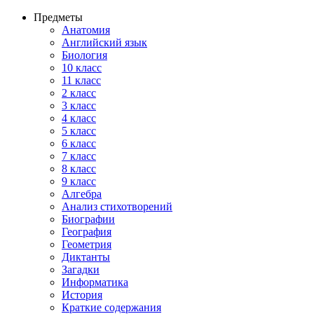
Предметы
Анатомия
Английский язык
Биология
10 класс
11 класс
2 класс
3 класс
4 класс
5 класс
6 класс
7 класс
8 класс
9 класс
Алгебра
Анализ стихотворений
Биографии
География
Геометрия
Диктанты
Загадки
Информатика
История
Краткие содержания