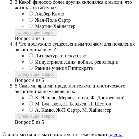
3
Какой философ более других склонялся к мысли, что
жизнь - это абсурд?
Альбер Камю
Жан-Поль Сартр
Мартин Хайдеггер
Следующий вопрос
Вопрос
3
из
5
4
Что послужило существенным толчком для появления
экзистенциализма?
Литература и искусство
Индустриализация, войны, революции
Ранние учения Гиппократа
Следующий вопрос
Вопрос
4
из
5
5
Самыми яркими представителями атеистического
экзистенциализма являлись:
К. Ясперс, Мерло-Понти, Ф. Достоевский
М. Булгаков, Н. Бердяев, Л. Шестов
А. Камю, Ж-П Сартр, М. Хайдеггер
Следующий вопрос
Вопрос
5
из
5
Ознакомиться с материалом по теме можно
здесь.