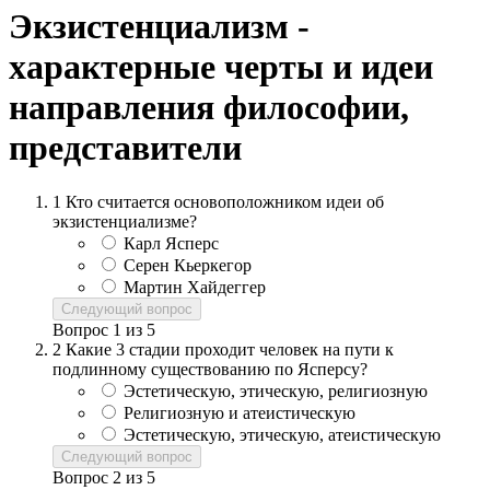
Экзистенциализм -
характерные черты и идеи
направления философии,
представители
1
Кто считается основоположником идеи об
экзистенциализме?
Карл Ясперс
Серен Кьеркегор
Мартин Хайдеггер
Следующий вопрос
Вопрос
1
из
5
2
Какие 3 стадии проходит человек на пути к
подлинному существованию по Ясперсу?
Эстетическую, этическую, религиозную
Религиозную и атеистическую
Эстетическую, этическую, атеистическую
Следующий вопрос
Вопрос
2
из
5