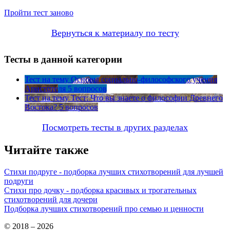
Пройти тест заново
Вернуться к материалу по тесту
Тесты в данной категории
Тест на тему
Основы социально-философского учения
Аристотеля
5 вопросов
Тест на тему
Тест: Что вы знаете о философии Древнего
Востока?
5 вопросов
Посмотреть тесты в других разделах
Читайте также
Стихи подруге - подборка лучших стихотворений для лучшей
подруги
Стихи про дочку - подборка красивых и трогательных
стихотворений для дочери
Подборка лучших стихотворений про семью и ценности
© 2018 – 2026