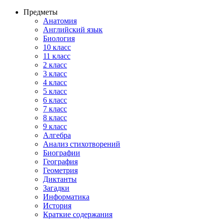
Предметы
Анатомия
Английский язык
Биология
10 класс
11 класс
2 класс
3 класс
4 класс
5 класс
6 класс
7 класс
8 класс
9 класс
Алгебра
Анализ стихотворений
Биографии
География
Геометрия
Диктанты
Загадки
Информатика
История
Краткие содержания