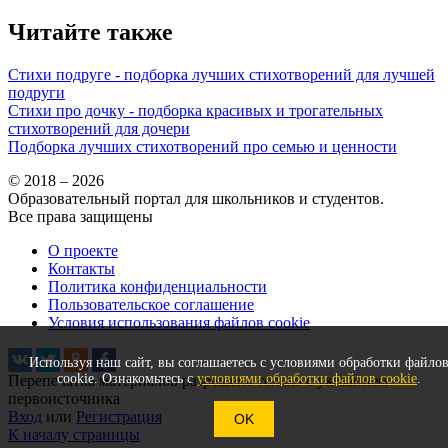
Читайте также
Стихи подруге - подборка лучших стихотворений для лучшей
подруги
Стихи про дочку - подборка красивых и трогательных
стихотворений для дочери
Подборка лучших стихотворений про семью и ценности
© 2018 – 2026
Образовательный портал для школьников и студентов.
Все права защищены
О проекте
Контакты
Политика конфиденциальности
Пользовательское соглашение
Условия использования файлов cookie
Используя наш сайт, вы соглашаетесь с условиями обработки файло
cookie. Ознакомьтесь с
условиями обработки файлов cookie
.
Перепечатка материалов разрешена только с указанием
первоисточника
Вход
или
Регистрация
OK
К началу страницы