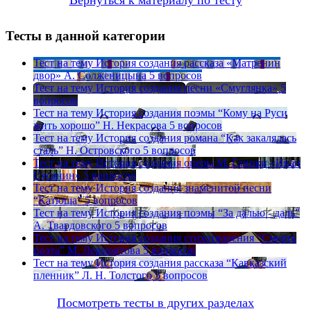
Тесты в данной категории
Тест на тему
История создания рассказа «Матренин
двор» А. Солженицына
5 вопросов
Тест на тему
История создания песни «Смуглянка»
5
вопросов
Тест на тему
История создания поэмы “Кому на Руси
жить хорошо” Н. Некрасова
5 вопросов
Тест на тему
История создания романа “Как закалялась
сталь” Н. Островского
5 вопросов
Тест на тему
История создания оперы М. Глинки «Иван
Сусанин»
5 вопросов
Тест на тему
История создания знаменитой песни
“Катюша”
5 вопросов
Тест на тему
История создания поэмы “За далью - даль”
А. Твардовского
5 вопросов
Тест на тему
История создания стихотворения “Смерть
поэта” М. Лермонтова
5 вопросов
Тест на тему
История создания рассказа “Кавказский
пленник” Л. Н. Толстого
5 вопросов
Посмотреть тесты в других разделах