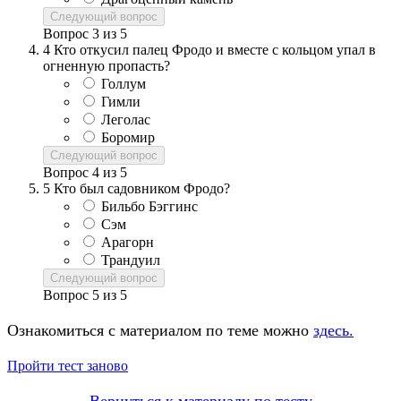
Следующий вопрос
Вопрос
3
из
5
4
Кто откусил палец Фродо и вместе с кольцом упал в
огненную пропасть?
Голлум
Гимли
Леголас
Боромир
Следующий вопрос
Вопрос
4
из
5
5
Кто был садовником Фродо?
Бильбо Бэггинс
Сэм
Арагорн
Трандуил
Следующий вопрос
Вопрос
5
из
5
Ознакомиться с материалом по теме можно
здесь.
Пройти тест заново
Вернуться к материалу по тесту