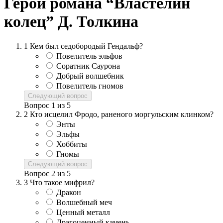
Герои романа “Властелин
колец” Д. Толкина
1
Кем был седобородый Гендальф?
Повелитель эльфов
Соратник Саурона
Добрый волшебник
Повелитель гномов
Следующий вопрос
Вопрос
1
из
5
2
Кто исцелил Фродо, раненого моргульским клинком?
Энты
Эльфы
Хоббиты
Гномы
Следующий вопрос
Вопрос
2
из
5
3
Что такое мифрил?
Дракон
Волшебный меч
Ценный металл
Драгоценный камень