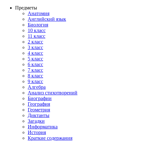
Предметы
Анатомия
Английский язык
Биология
10 класс
11 класс
2 класс
3 класс
4 класс
5 класс
6 класс
7 класс
8 класс
9 класс
Алгебра
Анализ стихотворений
Биографии
География
Геометрия
Диктанты
Загадки
Информатика
История
Краткие содержания