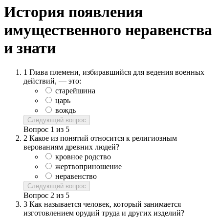
История появления
имущественного неравенства
и знати
1
Глава племени, избиравшийся для ведения военных
действий, — это:
старейшина
царь
вождь
Следующий вопрос
Вопрос
1
из
5
2
Какое из понятий относится к религиозным
верованиям древних людей?
кровное родство
жертвоприношение
неравенство
Следующий вопрос
Вопрос
2
из
5
3
Как называется человек, который занимается
изготовлением орудий труда и других изделий?