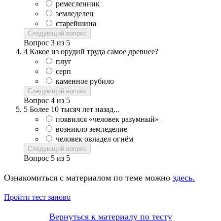
ремесленник
земледелец
старейшина
Следующий вопрос
Вопрос
3
из
5
4
Какое из орудий труда самое древнее?
плуг
серп
каменное рубило
Следующий вопрос
Вопрос
4
из
5
5
Более 10 тысяч лет назад...
появился «человек разумный»
возникло земледелие
человек овладел огнём
Следующий вопрос
Вопрос
5
из
5
Ознакомиться с материалом по теме можно
здесь.
Пройти тест заново
Вернуться к материалу по тесту