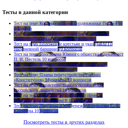
Тесты в данной категории
Тест на тему
Команда реформ: сподвижники Петра I
10
вопросов
Тест на тему
Экономика и управление: реформы
Афанасия Ордина-Нащокина
10 вопросов
Тест на тему
Положение крестьян и указ Павла I о
трехдневной барщине
10 вопросов
Тест на тему
Программа Южного общества и декабрист
П. И. Пестель
10 вопросов
Тест на тему
Комитет общественного блага или
Негласный комитет
10 вопросов
Тест на тему
Планы переустройства России:
«Конституция» Муравьева
10 вопросов
Тест на тему
Характеристика «золотого века»
российского дворянства
10 вопросов
Тест на тему
Содержание греческого проекта
императрицы Екатерины II
10 вопросов
Тест на тему
Причины и ход денежной реформы Е. Ф.
Канкрина
10 вопросов
Посмотреть тесты в других разделах