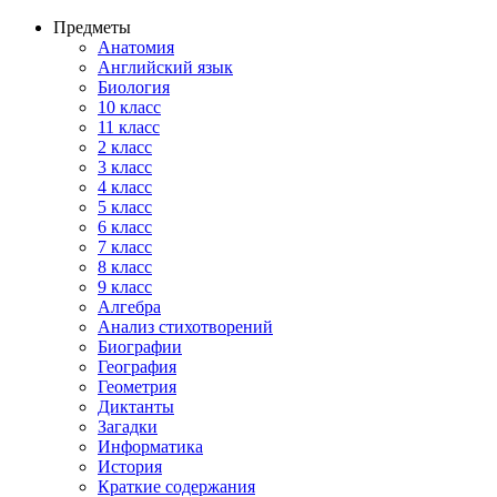
Предметы
Анатомия
Английский язык
Биология
10 класс
11 класс
2 класс
3 класс
4 класс
5 класс
6 класс
7 класс
8 класс
9 класс
Алгебра
Анализ стихотворений
Биографии
География
Геометрия
Диктанты
Загадки
Информатика
История
Краткие содержания