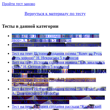
Пройти тест заново
Вернуться к материалу по тесту
Тесты в данной категории
Тест на тему
История создания рассказа «Матренин
двор» А. Солженицына
5 вопросов
Тест на тему
История создания песни «Смуглянка»
5
вопросов
Тест на тему
История создания поэмы “Кому на Руси
жить хорошо” Н. Некрасова
5 вопросов
Тест на тему
История создания романа “Как закалялась
сталь” Н. Островского
5 вопросов
Тест на тему
История создания оперы М. Глинки «Иван
Сусанин»
5 вопросов
Тест на тему
История создания знаменитой песни
“Катюша”
5 вопросов
Тест на тему
История создания поэмы “За далью - даль”
А. Твардовского
5 вопросов
Тест на тему
История создания стихотворения “Смерть
поэта” М. Лермонтова
5 вопросов
Тест на тему
История создания рассказа “Кавказский