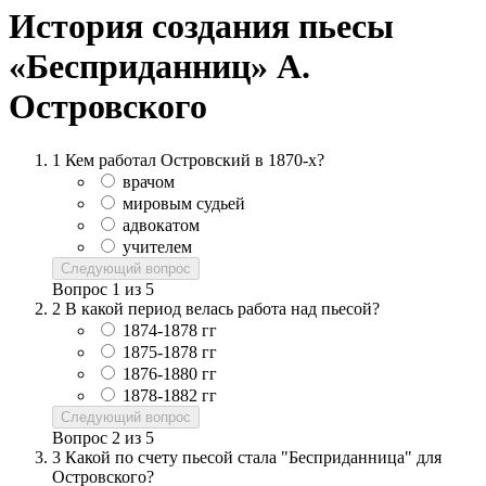
История создания пьесы
«Бесприданниц» А.
Островского
1
Кем работал Островский в 1870-х?
врачом
мировым судьей
адвокатом
учителем
Следующий вопрос
Вопрос
1
из
5
2
В какой период велась работа над пьесой?
1874-1878 гг
1875-1878 гг
1876-1880 гг
1878-1882 гг
Следующий вопрос
Вопрос
2
из
5
3
Какой по счету пьесой стала "Бесприданница" для
Островского?