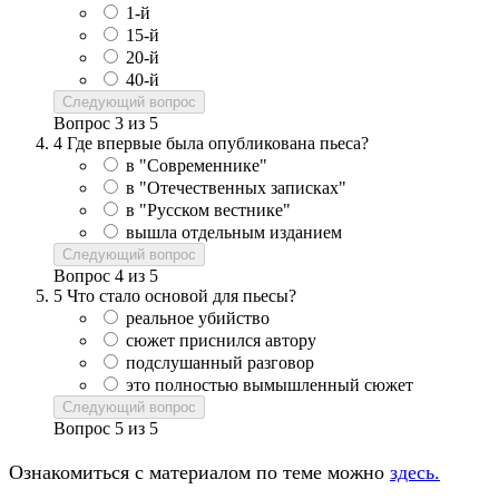
1-й
15-й
20-й
40-й
Следующий вопрос
Вопрос
3
из
5
4
Где впервые была опубликована пьеса?
в "Современнике"
в "Отечественных записках"
в "Русском вестнике"
вышла отдельным изданием
Следующий вопрос
Вопрос
4
из
5
5
Что стало основой для пьесы?
реальное убийство
сюжет приснился автору
подслушанный разговор
это полностью вымышленный сюжет
Следующий вопрос
Вопрос
5
из
5
Ознакомиться с материалом по теме можно
здесь.