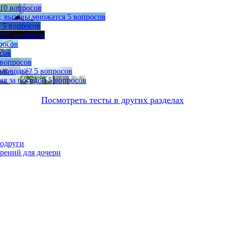
10 вопросов
т, вызовы множатся
5 вопросов
ы
5 вопросов
ь?
5 вопросов
росов
сов
 вопросов
оловодье?
5 вопросов
ия за погодой
5 вопросов
Посмотреть тесты в других разделах
подруги
орений для дочери