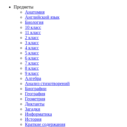
Предметы
Анатомия
Английский язык
Биология
10 класс
11 класс
2 класс
3 класс
4 класс
5 класс
6 класс
7 класс
8 класс
9 класс
Алгебра
Анализ стихотворений
Биографии
География
Геометрия
Диктанты
Загадки
Информатика
История
Краткие содержания