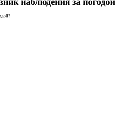
вник наблюдения за погодой
одой?