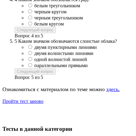
белым треугольником
черным кругом
черным треугольником
белым кругом
Следующий вопрос
Вопрос
4
из
5
5
Каким значком обозначаются слоистые облака?
двумя пунктирными линиями
двумя волнистыми линиями
одной волнистой линией
параллельными прямыми
Следующий вопрос
Вопрос
5
из
5
Ознакомиться с материалом по теме можно
здесь.
Пройти тест заново
Тесты в данной категории