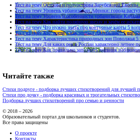
Тест на тему
Острова и полуострова Зарубежной Европы
Тест на тему
Уровень урбанизации Африки: города расту
Тест на тему
Уровень и особенности урбанизации Канад
Тест на тему
Как найти полярную звезду и зачем ее искат
Тест на тему
Что нужно знать про контурные карты
5 воп
Тест на тему
Кто, когда и как открыл Австралию?
5 вопро
Тест на тему
Характеристика природных зон Поволжья
5
Тест на тему
Для каких рек в России характерно летнее п
Тест на тему
Как правильно заполнять дневник наблюден
Читайте также
Стихи подруге - подборка лучших стихотворений для лучшей 
Стихи про дочку - подборка красивых и трогательных стихотв
Подборка лучших стихотворений про семью и ценности
© 2018 – 2026
Образовательный портал для школьников и студентов.
Все права защищены
О проекте
Контакты