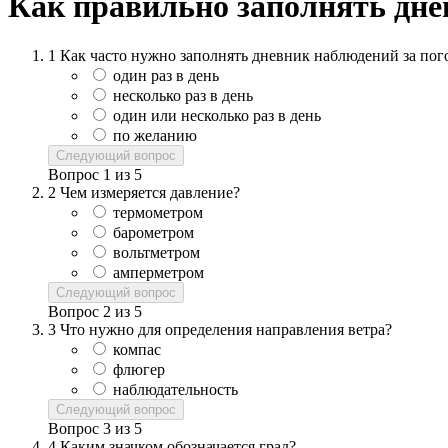
Как правильно заполнять дне
1
Как часто нужно заполнять дневник наблюдений за пог
один раз в день
несколько раз в день
один или несколько раз в день
по желанию
Следующий вопрос
Вопрос
1
из
5
2
Чем измеряется давление?
термометром
барометром
вольтметром
амперметром
Следующий вопрос
Вопрос
2
из
5
3
Что нужно для определения направления ветра?
компас
флюгер
наблюдательность
Следующий вопрос
Вопрос
3
из
5
4
Каким значком обозначается град?