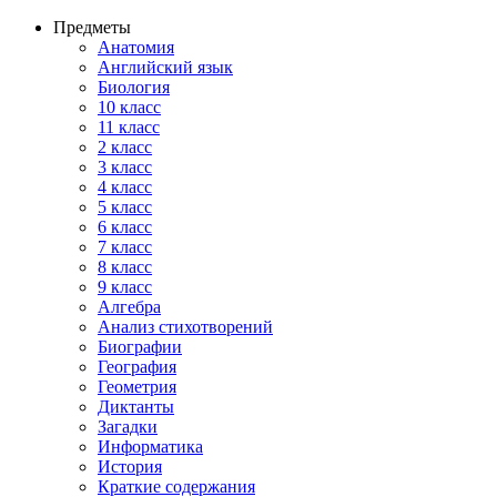
Предметы
Анатомия
Английский язык
Биология
10 класс
11 класс
2 класс
3 класс
4 класс
5 класс
6 класс
7 класс
8 класс
9 класс
Алгебра
Анализ стихотворений
Биографии
География
Геометрия
Диктанты
Загадки
Информатика
История
Краткие содержания