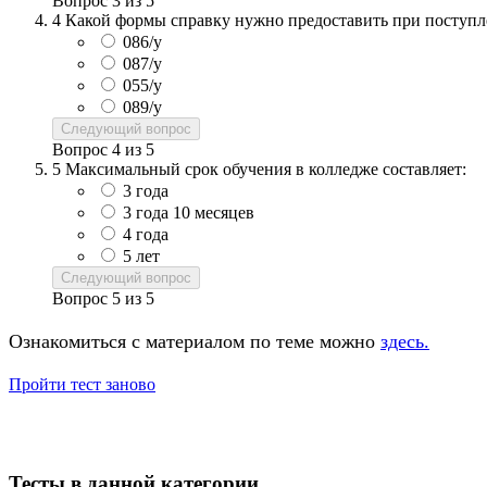
Вопрос
3
из
5
4
Какой формы справку нужно предоставить при поступ
086/у
087/у
055/у
089/у
Следующий вопрос
Вопрос
4
из
5
5
Максимальный срок обучения в колледже составляет:
3 года
3 года 10 месяцев
4 года
5 лет
Следующий вопрос
Вопрос
5
из
5
Ознакомиться с материалом по теме можно
здесь.
Пройти тест заново
Тесты в данной категории