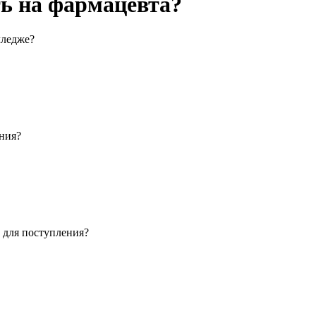
ь на фармацевта?
лледже?
ения?
 для поступления?