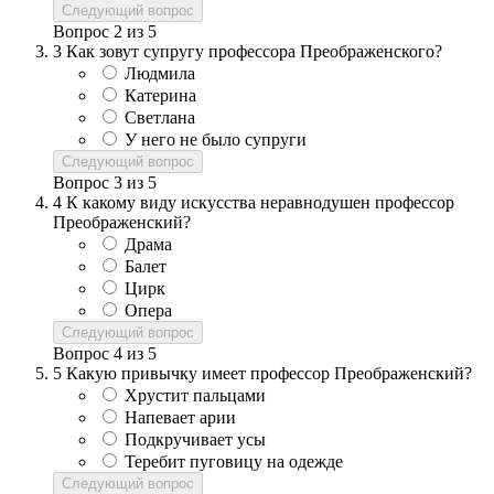
Следующий вопрос
Вопрос
2
из
5
3
Как зовут супругу профессора Преображенского?
Людмила
Катерина
Светлана
У него не было супруги
Следующий вопрос
Вопрос
3
из
5
4
К какому виду искусства неравнодушен профессор
Преображенский?
Драма
Балет
Цирк
Опера
Следующий вопрос
Вопрос
4
из
5
5
Какую привычку имеет профессор Преображенский?
Хрустит пальцами
Напевает арии
Подкручивает усы
Теребит пуговицу на одежде
Следующий вопрос