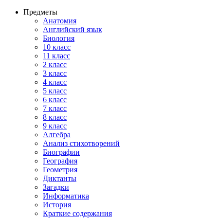
Предметы
Анатомия
Английский язык
Биология
10 класс
11 класс
2 класс
3 класс
4 класс
5 класс
6 класс
7 класс
8 класс
9 класс
Алгебра
Анализ стихотворений
Биографии
География
Геометрия
Диктанты
Загадки
Информатика
История
Краткие содержания