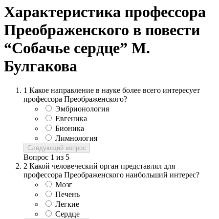
Характеристика профессора
Преображенского в повести
“Собачье сердце” М.
Булгакова
1
Какое направление в науке более всего интересует
профессора Преображенского?
Эмбрионология
Евгеника
Бионика
Лимнология
Следующий вопрос
Вопрос
1
из
5
2
Какой человеческий орган представлял для
профессора Преображенского наибольший интерес?
Мозг
Печень
Легкие
Сердце