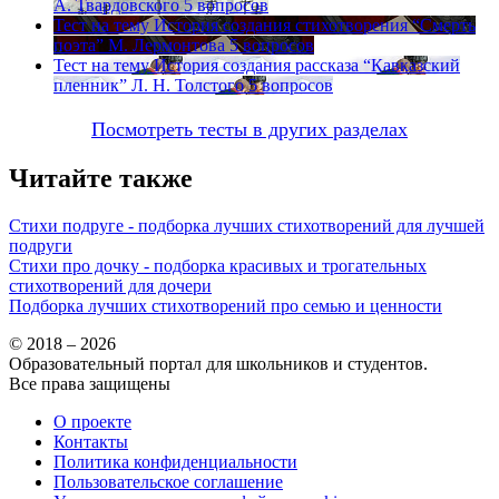
А. Твардовского
5 вопросов
Тест на тему
История создания стихотворения “Смерть
поэта” М. Лермонтова
5 вопросов
Тест на тему
История создания рассказа “Кавказский
пленник” Л. Н. Толстого
5 вопросов
Посмотреть тесты в других разделах
Читайте также
Стихи подруге - подборка лучших стихотворений для лучшей
подруги
Стихи про дочку - подборка красивых и трогательных
стихотворений для дочери
Подборка лучших стихотворений про семью и ценности
© 2018 – 2026
Образовательный портал для школьников и студентов.
Все права защищены
О проекте
Контакты
Политика конфиденциальности
Пользовательское соглашение