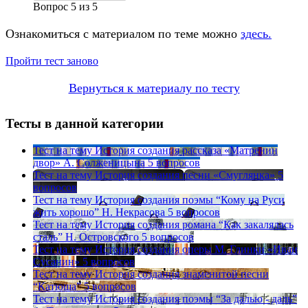
Вопрос
5
из
5
Ознакомиться с материалом по теме можно
здесь.
Пройти тест заново
Вернуться к материалу по тесту
Тесты в данной категории
Тест на тему
История создания рассказа «Матренин
двор» А. Солженицына
5 вопросов
Тест на тему
История создания песни «Смуглянка»
5
вопросов
Тест на тему
История создания поэмы “Кому на Руси
жить хорошо” Н. Некрасова
5 вопросов
Тест на тему
История создания романа “Как закалялась
сталь” Н. Островского
5 вопросов
Тест на тему
История создания оперы М. Глинки «Иван
Сусанин»
5 вопросов
Тест на тему
История создания знаменитой песни
“Катюша”
5 вопросов
Тест на тему
История создания поэмы “За далью - даль”