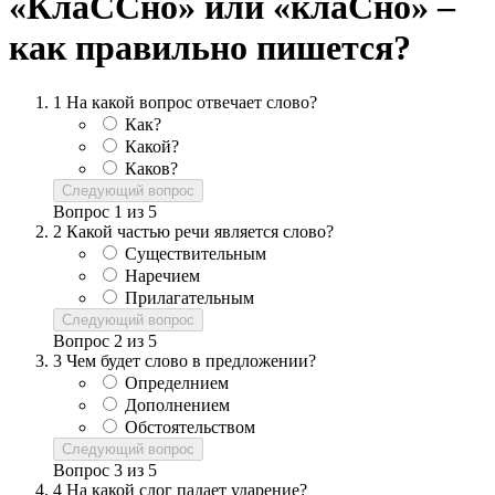
«КлаССно» или «клаСно» –
как правильно пишется?
1
На какой вопрос отвечает слово?
Как?
Какой?
Каков?
Следующий вопрос
Вопрос
1
из
5
2
Какой частью речи является слово?
Существительным
Наречием
Прилагательным
Следующий вопрос
Вопрос
2
из
5
3
Чем будет слово в предложении?
Определнием
Дополнением
Обстоятельством
Следующий вопрос
Вопрос
3
из
5
4
На какой слог падает ударение?