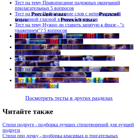
Тест на тему
Правописание падежных окончаний
прилагательных
5 вопросов
Тест на тему
Правописание слов с непроверяемой
безударной гласной в корне
5 вопросов
Тест на тему
Нужно ли ставить запятую к фразе - "с
уважением"?
5 вопросов
Тест на тему
«Во-вторых» или «во вторых» – как
правильно пишется?
5 вопросов
Тест на тему
"Нету" или "нет" - как правильно писать и
говорить?
5 вопросов
Тест на тему
«Не я» или «нея» – как правильно
пишется?
5 вопросов
Тест на тему
«Полным-полно» или «полным полно» -
как правильно пишется?
5 вопросов
Тест на тему
Как пишется «кто-нибудь» или «кто
нибудь»?
5 вопросов
Посмотреть тесты в других разделах
Читайте также
Стихи подруге - подборка лучших стихотворений для лучшей
подруги
Стихи про дочку - подборка красивых и трогательных