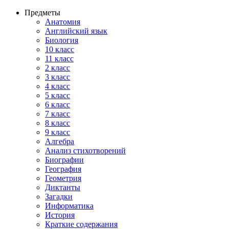
Предметы
Анатомия
Английский язык
Биология
10 класс
11 класс
2 класс
3 класс
4 класс
5 класс
6 класс
7 класс
8 класс
9 класс
Алгебра
Анализ стихотворений
Биографии
География
Геометрия
Диктанты
Загадки
Информатика
История
Краткие содержания