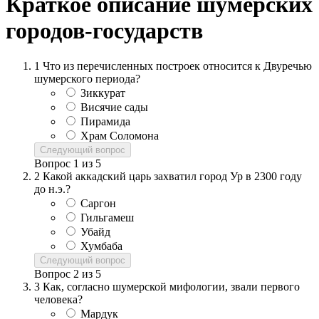
Краткое описание шумерских
городов-государств
1
Что из перечисленных построек относится к Двуречью
шумерского периода?
Зиккурат
Висячие сады
Пирамида
Храм Соломона
Следующий вопрос
Вопрос
1
из
5
2
Какой аккадский царь захватил город Ур в 2300 году
до н.э.?
Саргон
Гильгамеш
Убайд
Хумбаба
Следующий вопрос
Вопрос
2
из
5
3
Как, согласно шумерской мифологии, звали первого
человека?
Мардук