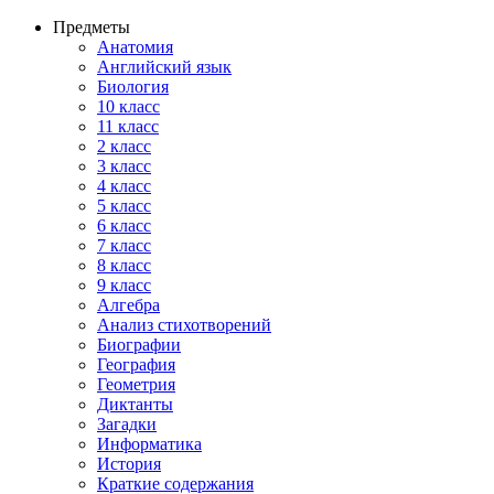
Предметы
Анатомия
Английский язык
Биология
10 класс
11 класс
2 класс
3 класс
4 класс
5 класс
6 класс
7 класс
8 класс
9 класс
Алгебра
Анализ стихотворений
Биографии
География
Геометрия
Диктанты
Загадки
Информатика
История
Краткие содержания