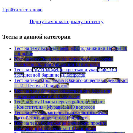
Пройти тест заново
Вернуться к материалу по тесту
Тесты в данной категории
Тест на тему
Команда реформ: сподвижники Петра I
10
вопросов
Тест на тему
Экономика и управление: реформы
Афанасия Ордина-Нащокина
10 вопросов
Тест на тему
Положение крестьян и указ Павла I о
трехдневной барщине
10 вопросов
Тест на тему
Программа Южного общества и декабрист
П. И. Пестель
10 вопросов
Тест на тему
Комитет общественного блага или
Негласный комитет
10 вопросов
Тест на тему
Планы переустройства России:
«Конституция» Муравьева
10 вопросов
Тест на тему
Характеристика «золотого века»
российского дворянства
10 вопросов
Тест на тему
Содержание греческого проекта
императрицы Екатерины II
10 вопросов