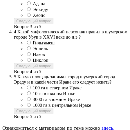
Адапа
Энкиду
Хеопс
Следующий вопрос
Вопрос
3
из
5
4
Какой мифологический персонаж правил в шумерском
городе Урук в XXVI веке до н.э.?
Гильгамеш
Энлиль
Иаков
Циклоп
Следующий вопрос
Вопрос
4
из
5
5
Какую площадь занимал город шумерский город
Эреду и в какой части Ирака его следует искать?
100 га в северном Ираке
10 га в южном Ираке
3000 га в южном Ираке
1000 га в центральном Ираке
Следующий вопрос
Вопрос
5
из
5
Ознакомиться с материалом по теме можно
здесь.