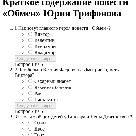
Краткое содержание повести
«Обмен» Юрия Трифонова
1
Как зовут главного героя повести «Обмен»?
Виктор
Валентин
Вениамин
Владимир
Следующий вопрос
Вопрос
1
из
5
2
Чем больна Ксения Федоровна Дмитриева, мать
Виктора?
Сахарный диабет
Язвенная болезнь
Рак
Панкреатит
Следующий вопрос
Вопрос
2
из
5
3
Сколько общих детей у Виктора и Лены Дмитриевых?
Один
Двое
Трое