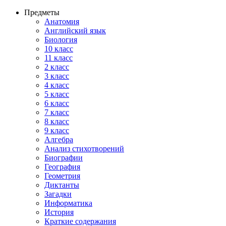
Предметы
Анатомия
Английский язык
Биология
10 класс
11 класс
2 класс
3 класс
4 класс
5 класс
6 класс
7 класс
8 класс
9 класс
Алгебра
Анализ стихотворений
Биографии
География
Геометрия
Диктанты
Загадки
Информатика
История
Краткие содержания