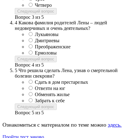
Четверо
Следующий вопрос
Вопрос
3
из
5
4
Какова фамилия родителей Лены – людей
недоверчивых и очень деятельных?
Лукьяновы
Дмитриевы
Преображенские
Ермоловы
Следующий вопрос
Вопрос
4
из
5
5
Что решила сделать Лена, узнав о смертельной
болезни свекрови?
Сдать в дом престарелых
Отвезти на юг
Обменять жилье
Забрать к себе
Следующий вопрос
Вопрос
5
из
5
Ознакомиться с материалом по теме можно
здесь.
Пройти тест заново