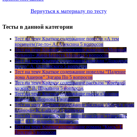
Вернуться к материалу по тесту
Тесты в данной категории
Тест на тему
Краткое содержание повести «А тем
временем где-то» А. Алексина
5 вопросов
Тест на тему
Краткое содержание комедии «Мнимый
больной» Жана-Батиста Мольера
5 вопросов
Тест на тему
Краткое содержание комедии “Доходное
место” А. Островского
5 вопросов
Тест на тему
Краткое содержание новеллы “Падение
дома Ашеров” Эдгара По
5 вопросов
Тест на тему
Краткое содержание рассказа “Крепкий
мужик” В. Шукшина
5 вопросов
Тест на тему
Краткое содержание пьесы «Золотая
карета» Л. Леонова
5 вопросов
Тест на тему
Краткое содержание рассказа «Когда в доме
одиноко» К. Саймака
5 вопросов
Тест на тему
Краткое содержание рассказа “Простите
нас” Ю. Бондарева
5 вопросов
Тест на тему
Краткое содержание романа “Кысь” Т.
Толстой
5 вопросов