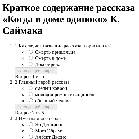
Краткое содержание рассказа
«Когда в доме одиноко» К.
Саймака
1
Как звучит название рассказа в оригинале?
Смерть пришельца
Смерть в доме
Дом бирюка
Следующий вопрос
Вопрос
1
из
5
2
Главный герой рассказа:
смелый ковбой
молодой романтик-одиночка
обычный человек
Следующий вопрос
Вопрос
2
из
5
3
Имя главного героя:
Эб Деннисон
Моуз Эбрамс
Алберт Джонс