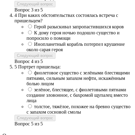
Следующий вопрос
Вопрос
3
из
5
4
При каких обстоятельствах состоялась встреча с
пришельцем?
Герой разыскивал запропастившихся коров
К дому героя ночью подошло существо и
попросило о помощи
Инопланетный корабль потерпел крушение
около сарая героя
Следующий вопрос
Вопрос
4
из
5
5
Портрет пришельца:
фиолетовое существо с зелёными блестящими
пятнами, сильным запахом нефти, искажённым
болью лицом
зелёное, блестящее, с фиолетовыми пятнами
создание зловонное, с бахромой щупалец вместо
лица
толстое, тяжёлое, похожее на бревно существо
с запахом сосновой смолы
Следующий вопрос
Вопрос
5
из
5