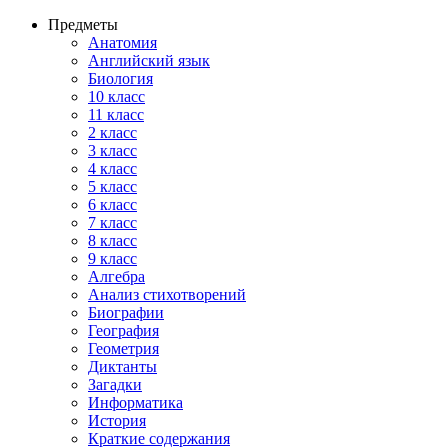
Предметы
Анатомия
Английский язык
Биология
10 класс
11 класс
2 класс
3 класс
4 класс
5 класс
6 класс
7 класс
8 класс
9 класс
Алгебра
Анализ стихотворений
Биографии
География
Геометрия
Диктанты
Загадки
Информатика
История
Краткие содержания