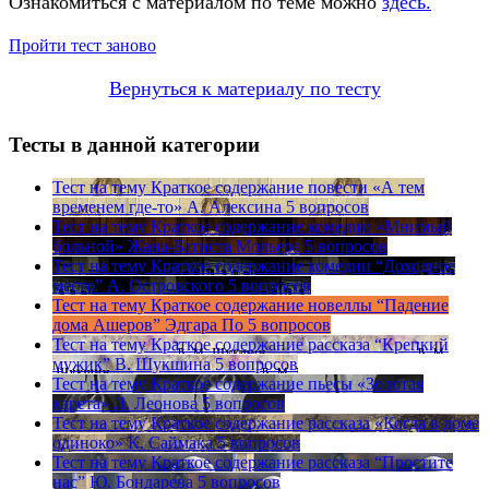
Ознакомиться с материалом по теме можно
здесь.
Пройти тест заново
Вернуться к материалу по тесту
Тесты в данной категории
Тест на тему
Краткое содержание повести «А тем
временем где-то» А. Алексина
5 вопросов
Тест на тему
Краткое содержание комедии «Мнимый
больной» Жана-Батиста Мольера
5 вопросов
Тест на тему
Краткое содержание комедии “Доходное
место” А. Островского
5 вопросов
Тест на тему
Краткое содержание новеллы “Падение
дома Ашеров” Эдгара По
5 вопросов
Тест на тему
Краткое содержание рассказа “Крепкий
мужик” В. Шукшина
5 вопросов
Тест на тему
Краткое содержание пьесы «Золотая
карета» Л. Леонова
5 вопросов
Тест на тему
Краткое содержание рассказа «Когда в доме
одиноко» К. Саймака
5 вопросов
Тест на тему
Краткое содержание рассказа “Простите
нас” Ю. Бондарева
5 вопросов