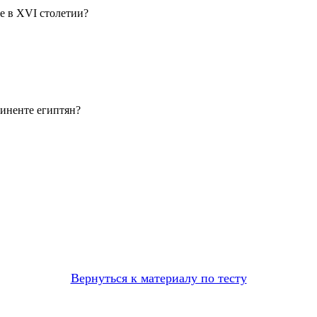
е в XVI столетии?
тиненте египтян?
Вернуться к материалу по тесту