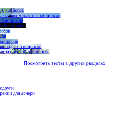
10 вопросов
т, вызовы множатся
5 вопросов
ы
5 вопросов
ь?
5 вопросов
росов
сов
 вопросов
оловодье?
5 вопросов
ия за погодой
5 вопросов
Посмотреть тесты в других разделах
подруги
орений для дочери