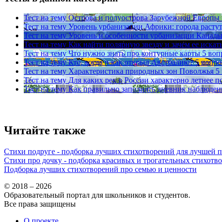
Тест на тему
Острова и полуострова Зарубежной Европы
Тест на тему
Уровень урбанизации Африки: города расту
Тест на тему
Уровень и особенности урбанизации Канад
Тест на тему
Как найти полярную звезду и зачем ее искат
Тест на тему
Что нужно знать про контурные карты
5 воп
Тест на тему
Кто, когда и как открыл Австралию?
5 вопро
Тест на тему
Характеристика природных зон Поволжья
5
Тест на тему
Для каких рек в России характерно летнее п
Тест на тему
Как правильно заполнять дневник наблюден
Читайте также
Стихи подруге - подборка лучших стихотворений для лучшей 
Стихи про дочку - подборка красивых и трогательных стихотв
Подборка лучших стихотворений про семью и ценности
© 2018 – 2026
Образовательный портал для школьников и студентов.
Все права защищены
О проекте