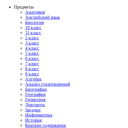
Предметы
Анатомия
Английский язык
Биология
10 класс
11 класс
2 класс
3 класс
4 класс
5 класс
6 класс
7 класс
8 класс
9 класс
Алгебра
Анализ стихотворений
Биографии
География
Геометрия
Диктанты
Загадки
Информатика
История
Краткие содержания