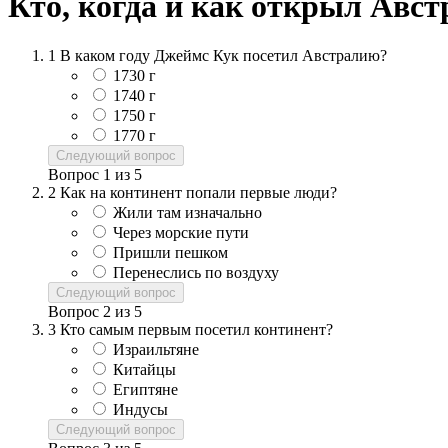
Кто, когда и как открыл Авс
1
В каком году Джеймс Кук посетил Австралию?
1730 г
1740 г
1750 г
1770 г
Следующий вопрос
Вопрос
1
из
5
2
Как на континент попали первые люди?
Жили там изначально
Через морские пути
Пришли пешком
Перенеслись по воздуху
Следующий вопрос
Вопрос
2
из
5
3
Кто самым первым посетил континент?
Израильтяне
Китайцы
Египтяне
Индусы
Следующий вопрос