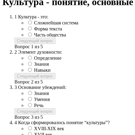
Культура - понятие, основны
1
Культура - это:
Сложнейшая система
Форма текста
Часть общества
Следующий вопрос
Вопрос
1
из
5
2
Элемент духовности:
Определение
Знания
Навыки
Следующий вопрос
Вопрос
2
из
5
3
Основание убеждений:
Знания
Умения
Речь
Следующий вопрос
Вопрос
3
из
5
4
Когда сформировалось понятие “культуры”?
XVIII-XIX век
XVII век