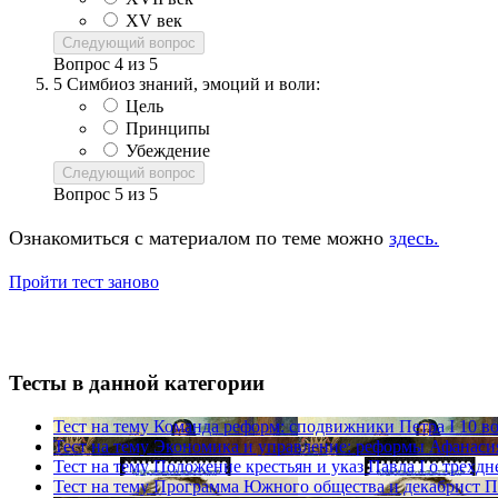
XV век
Следующий вопрос
Вопрос
4
из
5
5
Симбиоз знаний, эмоций и воли:
Цель
Принципы
Убеждение
Следующий вопрос
Вопрос
5
из
5
Ознакомиться с материалом по теме можно
здесь.
Пройти тест заново
Тесты в данной категории
Тест на тему
Команда реформ: сподвижники Петра I
10 в
Тест на тему
Экономика и управление: реформы Афанас
Тест на тему
Положение крестьян и указ Павла I о трехд
Тест на тему
Программа Южного общества и декабрист П.