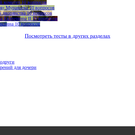
й комитет
10 вопросов
я» Муравьева
10 вопросов
о дворянства
10 вопросов
ы Екатерины II
10 вопросов
нкрина
10 вопросов
Посмотреть тесты в других разделах
подруги
орений для дочери