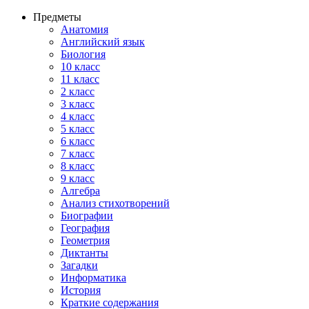
Предметы
Анатомия
Английский язык
Биология
10 класс
11 класс
2 класс
3 класс
4 класс
5 класс
6 класс
7 класс
8 класс
9 класс
Алгебра
Анализ стихотворений
Биографии
География
Геометрия
Диктанты
Загадки
Информатика
История
Краткие содержания