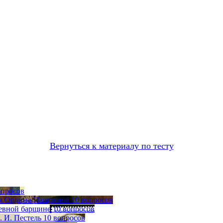
Вернуться к материалу по тесту
опросов
ия Ордина-Нащокина
10 вопросов
невной барщине
10 вопросов
 И. Пестель
10 вопросов