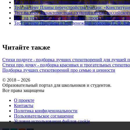
Тест на тему
Комитет общественного блага или Негласны
Тест на тему
Планы переустройства России: «Конституци
Тест на тему
Характеристика «золотого века» российског
Тест на тему
Содержание греческого проекта императриц
Тест на тему
Причины и ход денежной реформы Е. Ф. Ка
Читайте также
Стихи подруге - подборка лучших стихотворений для лучшей 
Стихи про дочку - подборка красивых и трогательных стихотв
Подборка лучших стихотворений про семью и ценности
© 2018 – 2026
Образовательный портал для школьников и студентов.
Все права защищены
О проекте
Контакты
Политика конфиденциальности
Пользовательское соглашение
Условия использования файлов cookie