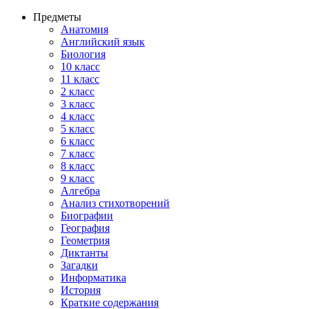
Предметы
Анатомия
Английский язык
Биология
10 класс
11 класс
2 класс
3 класс
4 класс
5 класс
6 класс
7 класс
8 класс
9 класс
Алгебра
Анализ стихотворений
Биографии
География
Геометрия
Диктанты
Загадки
Информатика
История
Краткие содержания