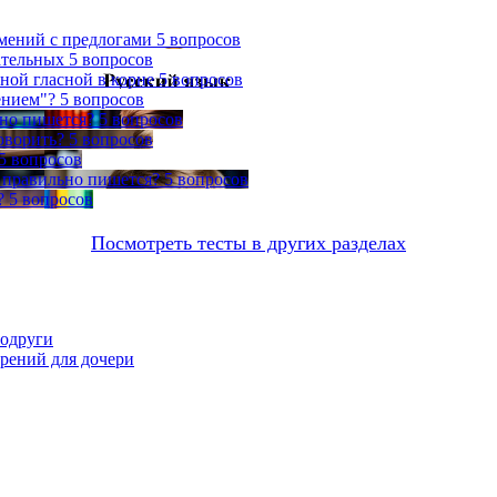
мений с предлогами
5 вопросов
ательных
5 вопросов
ной гласной в корне
5 вопросов
ением"?
5 вопросов
ьно пишется?
5 вопросов
говорить?
5 вопросов
5 вопросов
 правильно пишется?
5 вопросов
?
5 вопросов
Посмотреть тесты в других разделах
подруги
орений для дочери