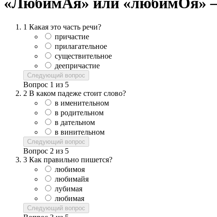
«ЛюбимАя» или «любимОя» –
1
Какая это часть речи?
причастие
прилагательное
существительное
деепричастие
Следующий вопрос
Вопрос
1
из
5
2
В каком падеже стоит слово?
в именительном
в родительном
в дательном
в винительном
Следующий вопрос
Вопрос
2
из
5
3
Как правильно пишется?
любимоя
любимайя
лубимая
любимая
Следующий вопрос