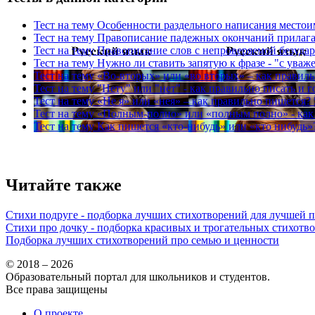
Тест на тему
Особенности раздельного написания местои
Тест на тему
Правописание падежных окончаний прилаг
Тест на тему
Правописание слов с непроверяемой безудар
Тест на тему
Нужно ли ставить запятую к фразе - "с уваж
Тест на тему
«Во-вторых» или «во вторых» – как правил
Тест на тему
"Нету" или "нет" - как правильно писать и 
Тест на тему
«Не я» или «нея» – как правильно пишется?
Тест на тему
«Полным-полно» или «полным полно» - как
Тест на тему
Как пишется «кто-нибудь» или «кто нибудь»
Читайте также
Стихи подруге - подборка лучших стихотворений для лучшей 
Стихи про дочку - подборка красивых и трогательных стихотв
Подборка лучших стихотворений про семью и ценности
© 2018 – 2026
Образовательный портал для школьников и студентов.
Все права защищены
О проекте