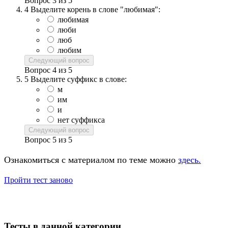
Вопрос
3
из
5
4
Выделите корень в слове "любимая":
любимая
люби
люб
любим
Следующий вопрос
Вопрос
4
из
5
5
Выделите суффикс в слове:
м
им
и
нет суффикса
Следующий вопрос
Вопрос
5
из
5
Ознакомиться с материалом по теме можно
здесь.
Пройти тест заново
Тесты в данной категории