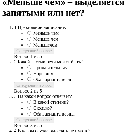
«Меньше чем» – выделяется
запятыми или нет?
1
Правильное написание:
Меньше-чем
Меньше чем
Меньшечем
Следующий вопрос
Вопрос
1
из
5
2
Какой частью речи может быть?
Прилагательным
Наречием
Оба варианта верны
Следующий вопрос
Вопрос
2
из
5
3
На какой вопрос отвечает?
В какой степени?
Сколько?
Оба варианта верны
Следующий вопрос
Вопрос
3
из
5
4
В каком случае выделять не нужно?