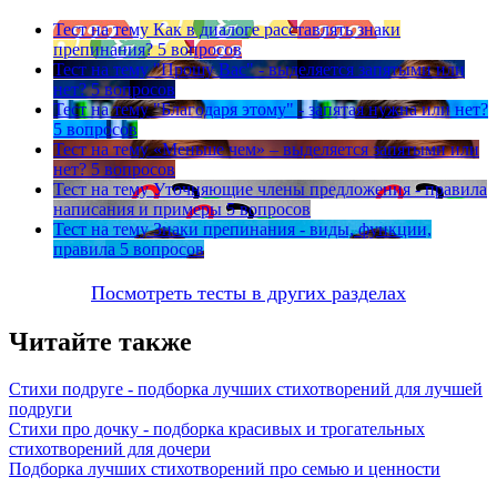
Тест на тему
Как в диалоге расставлять знаки
препинания?
5 вопросов
Тест на тему
"Прошу Вас" - выделяется запятыми или
нет?
5 вопросов
Тест на тему
"Благодаря этому" - запятая нужна или нет?
5 вопросов
Тест на тему
«Меньше чем» – выделяется запятыми или
нет?
5 вопросов
Тест на тему
Уточняющие члены предложения - правила
написания и примеры
5 вопросов
Тест на тему
Знаки препинания - виды, функции,
правила
5 вопросов
Посмотреть тесты в других разделах
Читайте также
Стихи подруге - подборка лучших стихотворений для лучшей
подруги
Стихи про дочку - подборка красивых и трогательных
стихотворений для дочери
Подборка лучших стихотворений про семью и ценности