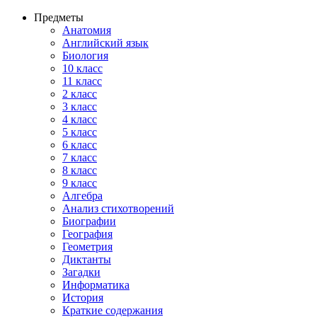
Предметы
Анатомия
Английский язык
Биология
10 класс
11 класс
2 класс
3 класс
4 класс
5 класс
6 класс
7 класс
8 класс
9 класс
Алгебра
Анализ стихотворений
Биографии
География
Геометрия
Диктанты
Загадки
Информатика
История
Краткие содержания