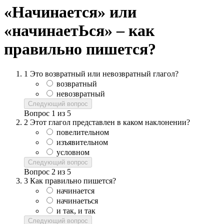
«Начинается» или
«начинаетЬся» – как
правильно пишется?
1
Это возвратный или невозвратный глагол?
возвратный
невозвратный
Следующий вопрос
Вопрос
1
из
5
2
Этот глагол представлен в каком наклонении?
повелительном
изъявительном
условном
Следующий вопрос
Вопрос
2
из
5
3
Как правильно пишется?
начинается
начинаеться
и так, и так
Следующий вопрос