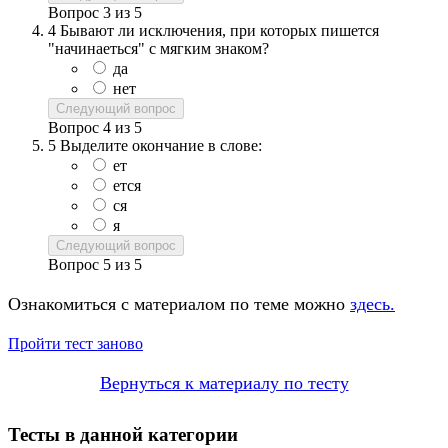
Вопрос
3
из
5
4
Бывают ли исключения, при которых пишется
"начинаеться" с мягким знаком?
да
нет
Следующий вопрос
Вопрос
4
из
5
5
Выделите окончание в слове:
ет
ется
ся
я
Следующий вопрос
Вопрос
5
из
5
Ознакомиться с материалом по теме можно
здесь.
Пройти тест заново
Вернуться к материалу по тесту
Тесты в данной категории