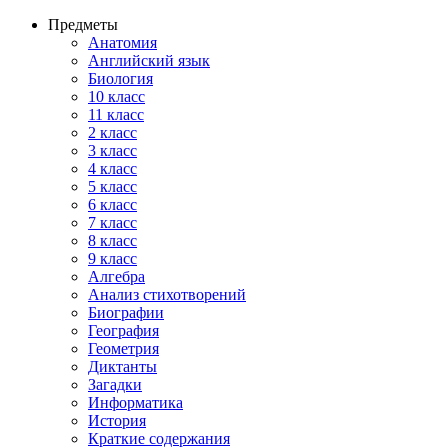
Предметы
Анатомия
Английский язык
Биология
10 класс
11 класс
2 класс
3 класс
4 класс
5 класс
6 класс
7 класс
8 класс
9 класс
Алгебра
Анализ стихотворений
Биографии
География
Геометрия
Диктанты
Загадки
Информатика
История
Краткие содержания