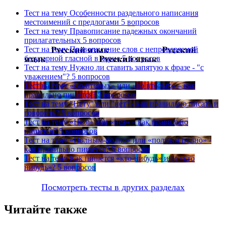
Тест на тему
Особенности раздельного написания
местоимений с предлогами
5 вопросов
Тест на тему
Правописание падежных окончаний
прилагательных
5 вопросов
Тест на тему
Правописание слов с непроверяемой
безударной гласной в корне
5 вопросов
Тест на тему
Нужно ли ставить запятую к фразе - "с
уважением"?
5 вопросов
Тест на тему
«Во-вторых» или «во вторых» – как
правильно пишется?
5 вопросов
Тест на тему
"Нету" или "нет" - как правильно писать и
говорить?
5 вопросов
Тест на тему
«Не я» или «нея» – как правильно
пишется?
5 вопросов
Тест на тему
«Полным-полно» или «полным полно» -
как правильно пишется?
5 вопросов
Тест на тему
Как пишется «кто-нибудь» или «кто
нибудь»?
5 вопросов
Посмотреть тесты в других разделах
Читайте также