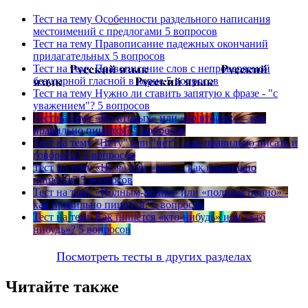
Тест на тему
Особенности раздельного написания
местоимений с предлогами
5 вопросов
Тест на тему
Правописание падежных окончаний
прилагательных
5 вопросов
Тест на тему
Правописание слов с непроверяемой
безударной гласной в корне
5 вопросов
Тест на тему
Нужно ли ставить запятую к фразе - "с
уважением"?
5 вопросов
Тест на тему
«Во-вторых» или «во вторых» – как
правильно пишется?
5 вопросов
Тест на тему
"Нету" или "нет" - как правильно писать и
говорить?
5 вопросов
Тест на тему
«Не я» или «нея» – как правильно
пишется?
5 вопросов
Тест на тему
«Полным-полно» или «полным полно» -
как правильно пишется?
5 вопросов
Тест на тему
Как пишется «кто-нибудь» или «кто
нибудь»?
5 вопросов
Посмотреть тесты в других разделах
Читайте также