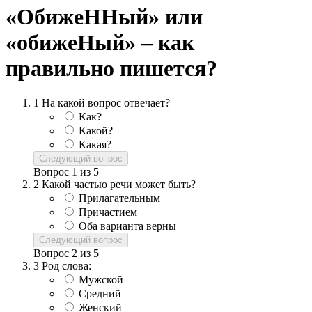
«ОбижеННый» или
«обижеНый» – как
правильно пишется?
1
На какой вопрос отвечает?
Как?
Какой?
Какая?
Следующий вопрос
Вопрос
1
из
5
2
Какой частью речи может быть?
Прилагательным
Причастием
Оба варианта верны
Следующий вопрос
Вопрос
2
из
5
3
Род слова:
Мужской
Средний
Женский