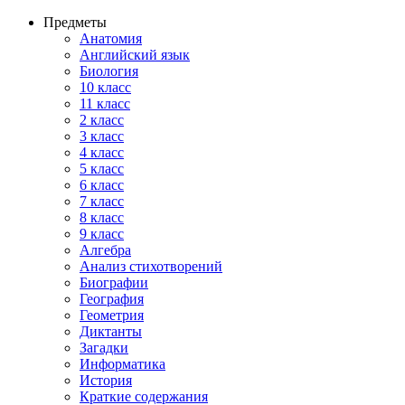
Предметы
Анатомия
Английский язык
Биология
10 класс
11 класс
2 класс
3 класс
4 класс
5 класс
6 класс
7 класс
8 класс
9 класс
Алгебра
Анализ стихотворений
Биографии
География
Геометрия
Диктанты
Загадки
Информатика
История
Краткие содержания