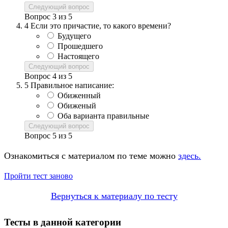
Следующий вопрос
Вопрос
3
из
5
4
Если это причастие, то какого времени?
Будущего
Прошедшего
Настоящего
Следующий вопрос
Вопрос
4
из
5
5
Правильное написание:
Обиженный
Обиженый
Оба варианта правильные
Следующий вопрос
Вопрос
5
из
5
Ознакомиться с материалом по теме можно
здесь.
Пройти тест заново
Вернуться к материалу по тесту
Тесты в данной категории