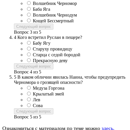
Волшебник Черномор
Баба Яга
Волшебник Чернодум
Кощей Бессмертный
Следующий вопрос
Вопрос
3
из
5
4
Кого встретил Руслан в пещере?
Бабу Ягу
Старуху провидицу
Старца с седой бородой
Прекрасную деву
Следующий вопрос
Вопрос
4
из
5
5
В каком обличии явилась Наина, чтобы предупредить
Черномора о грозящей опасности?
Медуза Горгона
Крылатый змей
Лев
Сова
Следующий вопрос
Вопрос
5
из
5
Ознакомиться с материалом по теме можно
здесь.