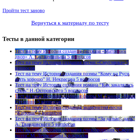
Пройти тест заново
Вернуться к материалу по тесту
Тесты в данной категории
Тест на тему
История создания рассказа «Матренин
двор» А. Солженицына
5 вопросов
Тест на тему
История создания песни «Смуглянка»
5
вопросов
Тест на тему
История создания поэмы “Кому на Руси
жить хорошо” Н. Некрасова
5 вопросов
Тест на тему
История создания романа “Как закалялась
сталь” Н. Островского
5 вопросов
Тест на тему
История создания оперы М. Глинки «Иван
Сусанин»
5 вопросов
Тест на тему
История создания знаменитой песни
“Катюша”
5 вопросов
Тест на тему
История создания поэмы “За далью - даль”
А. Твардовского
5 вопросов
Тест на тему
История создания стихотворения “Смерть
поэта” М. Лермонтова
5 вопросов