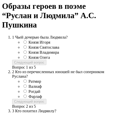
Образы героев в поэме
“Руслан и Людмила” А.С.
Пушкина
1
Чьей дочерью была Людмила?
Князя Игоря
Князя Святослава
Князя Владимира
Князя Олега
Следующий вопрос
Вопрос
1
из
5
2
Кто из перечисленных юношей не был соперником
Руслана?
Ратмир
Валиаф
Рогдай
Фарлаф
Следующий вопрос
Вопрос
2
из
5
3
Кто похитил Людмилу?