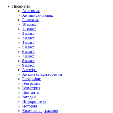
Предметы
Анатомия
Английский язык
Биология
10 класс
11 класс
2 класс
3 класс
4 класс
5 класс
6 класс
7 класс
8 класс
9 класс
Алгебра
Анализ стихотворений
Биографии
География
Геометрия
Диктанты
Загадки
Информатика
История
Краткие содержания