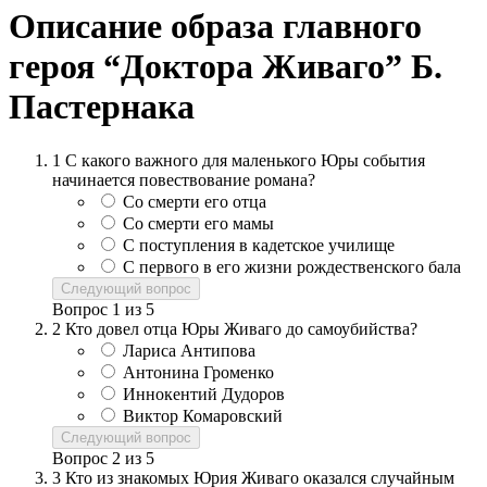
Описание образа главного
героя “Доктора Живаго” Б.
Пастернака
1
С какого важного для маленького Юры события
начинается повествование романа?
Со смерти его отца
Со смерти его мамы
С поступления в кадетское училище
С первого в его жизни рождественского бала
Следующий вопрос
Вопрос
1
из
5
2
Кто довел отца Юры Живаго до самоубийства?
Лариса Антипова
Антонина Громенко
Иннокентий Дудоров
Виктор Комаровский
Следующий вопрос
Вопрос
2
из
5
3
Кто из знакомых Юрия Живаго оказался случайным