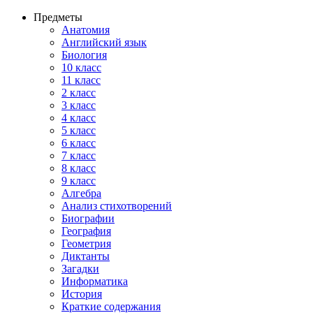
Предметы
Анатомия
Английский язык
Биология
10 класс
11 класс
2 класс
3 класс
4 класс
5 класс
6 класс
7 класс
8 класс
9 класс
Алгебра
Анализ стихотворений
Биографии
География
Геометрия
Диктанты
Загадки
Информатика
История
Краткие содержания