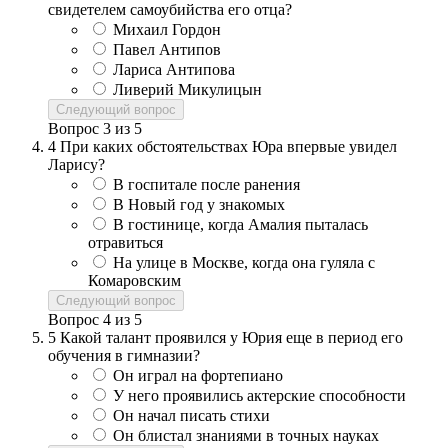
свидетелем самоубийства его отца?
Михаил Гордон
Павел Антипов
Лариса Антипова
Ливерий Микулицын
Следующий вопрос
Вопрос
3
из
5
4
При каких обстоятельствах Юра впервые увидел
Ларису?
В госпитале после ранения
В Новый год у знакомых
В гостинице, когда Амалия пыталась
отравиться
На улице в Москве, когда она гуляла с
Комаровским
Следующий вопрос
Вопрос
4
из
5
5
Какой талант проявился у Юрия еще в период его
обучения в гимназии?
Он играл на фортепиано
У него проявились актерские способности
Он начал писать стихи
Он блистал знаниями в точных науках