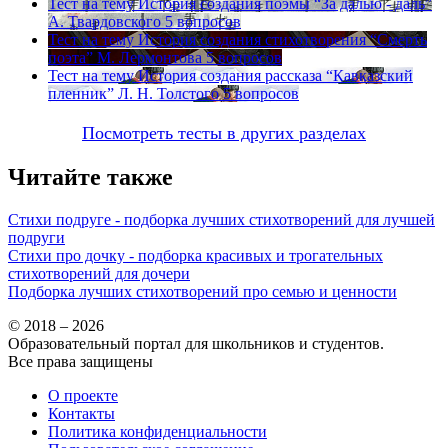
Тест на тему
История создания поэмы “За далью - даль”
А. Твардовского
5 вопросов
Тест на тему
История создания стихотворения “Смерть
поэта” М. Лермонтова
5 вопросов
Тест на тему
История создания рассказа “Кавказский
пленник” Л. Н. Толстого
5 вопросов
Посмотреть тесты в других разделах
Читайте также
Стихи подруге - подборка лучших стихотворений для лучшей
подруги
Стихи про дочку - подборка красивых и трогательных
стихотворений для дочери
Подборка лучших стихотворений про семью и ценности
© 2018 – 2026
Образовательный портал для школьников и студентов.
Все права защищены
О проекте
Контакты
Политика конфиденциальности