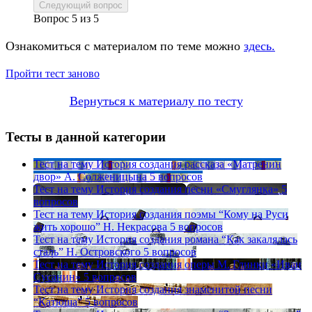
Следующий вопрос
Вопрос
5
из
5
Ознакомиться с материалом по теме можно
здесь.
Пройти тест заново
Вернуться к материалу по тесту
Тесты в данной категории
Тест на тему
История создания рассказа «Матренин
двор» А. Солженицына
5 вопросов
Тест на тему
История создания песни «Смуглянка»
5
вопросов
Тест на тему
История создания поэмы “Кому на Руси
жить хорошо” Н. Некрасова
5 вопросов
Тест на тему
История создания романа “Как закалялась
сталь” Н. Островского
5 вопросов
Тест на тему
История создания оперы М. Глинки «Иван
Сусанин»
5 вопросов
Тест на тему
История создания знаменитой песни
“Катюша”
5 вопросов