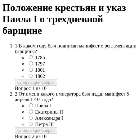
Положение крестьян и указ
Павла I о трехдневной
барщине
1
В каком году был подписан манифест о регламентации
барщины?
1785
1797
1801
1862
Следующий вопрос
Вопрос
1
из
10
2
От имени какого императора был издан манифест 5
апреля 1797 года?
Павла I
Екатерины II
Александра I
Петра III
Следующий вопрос
Вопрос
2
из
10