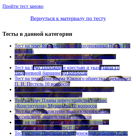
Пройти тест заново
Вернуться к материалу по тесту
Тесты в данной категории
Тест на тему
Команда реформ: сподвижники Петра I
10
вопросов
Тест на тему
Экономика и управление: реформы
Афанасия Ордина-Нащокина
10 вопросов
Тест на тему
Положение крестьян и указ Павла I о
трехдневной барщине
10 вопросов
Тест на тему
Программа Южного общества и декабрист
П. И. Пестель
10 вопросов
Тест на тему
Комитет общественного блага или
Негласный комитет
10 вопросов
Тест на тему
Планы переустройства России:
«Конституция» Муравьева
10 вопросов
Тест на тему
Характеристика «золотого века»
российского дворянства
10 вопросов
Тест на тему
Содержание греческого проекта
императрицы Екатерины II
10 вопросов
Тест на тему
Причины и ход денежной реформы Е. Ф.