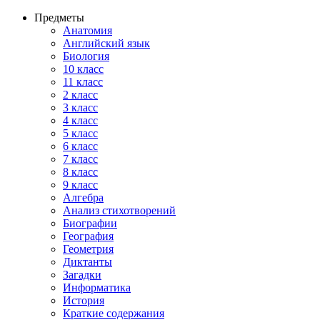
Предметы
Анатомия
Английский язык
Биология
10 класс
11 класс
2 класс
3 класс
4 класс
5 класс
6 класс
7 класс
8 класс
9 класс
Алгебра
Анализ стихотворений
Биографии
География
Геометрия
Диктанты
Загадки
Информатика
История
Краткие содержания