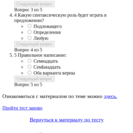
Следующий вопрос
Вопрос
3
из
5
4
Какую синтаксическую роль будет играть в
предложении?
Подлежащего
Определения
Любую
Следующий вопрос
Вопрос
4
из
5
5
Правильное написание:
Семнадцать
СемЬнадцать
Оба варианта верны
Следующий вопрос
Вопрос
5
из
5
Ознакомиться с материалом по теме можно
здесь.
Пройти тест заново
Вернуться к материалу по тесту