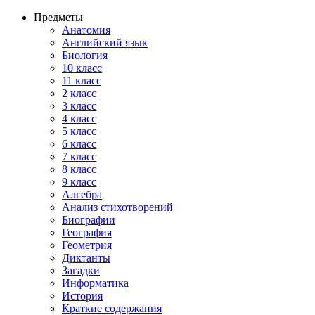
Предметы
Анатомия
Английский язык
Биология
10 класс
11 класс
2 класс
3 класс
4 класс
5 класс
6 класс
7 класс
8 класс
9 класс
Алгебра
Анализ стихотворений
Биографии
География
Геометрия
Диктанты
Загадки
Информатика
История
Краткие содержания