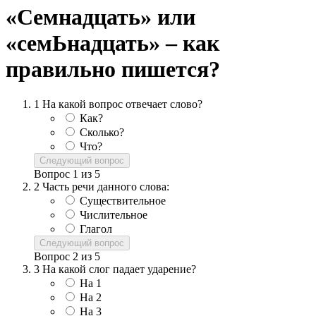
«Семнадцать» или
«семЬнадцать» – как
правильно пишется?
1
На какой вопрос отвечает слово?
Как?
Сколько?
Что?
Следующий вопрос
Вопрос
1
из
5
2
Часть речи данного слова:
Существительное
Числительное
Глагол
Следующий вопрос
Вопрос
2
из
5
3
На какой слог падает ударение?
На 1
На 2
На 3