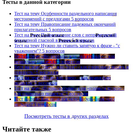
Тесты в данной категории
Тест на тему
Особенности раздельного написания
местоимений с предлогами
5 вопросов
Тест на тему
Правописание падежных окончаний
прилагательных
5 вопросов
Тест на тему
Правописание слов с непроверяемой
безударной гласной в корне
5 вопросов
Тест на тему
Нужно ли ставить запятую к фразе - "с
уважением"?
5 вопросов
Тест на тему
«Во-вторых» или «во вторых» – как
правильно пишется?
5 вопросов
Тест на тему
"Нету" или "нет" - как правильно писать и
говорить?
5 вопросов
Тест на тему
«Не я» или «нея» – как правильно
пишется?
5 вопросов
Тест на тему
«Полным-полно» или «полным полно» -
как правильно пишется?
5 вопросов
Тест на тему
Как пишется «кто-нибудь» или «кто
нибудь»?
5 вопросов
Посмотреть тесты в других разделах
Читайте также