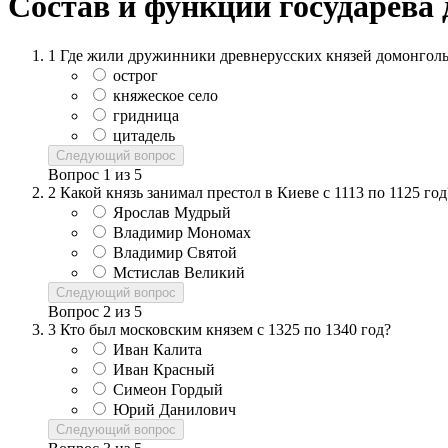
Состав и функции государева 
1
Где жили дружинники древнерусских князей домонголь
острог
княжеское село
гридница
цитадель
Следующий вопрос
Вопрос
1
из
5
2
Какой князь занимал престол в Киеве с 1113 по 1125 год
Ярослав Мудрый
Владимир Мономах
Владимир Святой
Мстислав Великий
Следующий вопрос
Вопрос
2
из
5
3
Кто был московским князем с 1325 по 1340 год?
Иван Калита
Иван Красный
Симеон Гордый
Юрий Данилович
Следующий вопрос