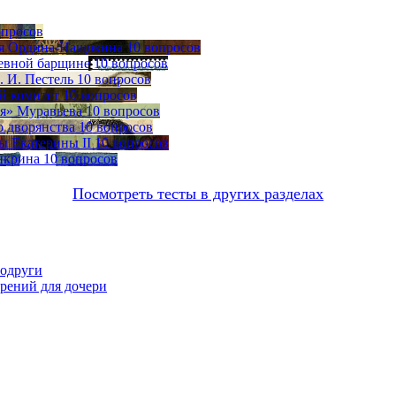
опросов
ия Ордина-Нащокина
10 вопросов
невной барщине
10 вопросов
 И. Пестель
10 вопросов
й комитет
10 вопросов
я» Муравьева
10 вопросов
о дворянства
10 вопросов
ы Екатерины II
10 вопросов
нкрина
10 вопросов
Посмотреть тесты в других разделах
подруги
орений для дочери