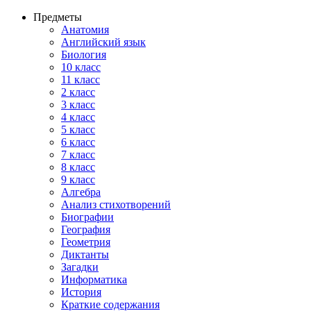
Предметы
Анатомия
Английский язык
Биология
10 класс
11 класс
2 класс
3 класс
4 класс
5 класс
6 класс
7 класс
8 класс
9 класс
Алгебра
Анализ стихотворений
Биографии
География
Геометрия
Диктанты
Загадки
Информатика
История
Краткие содержания