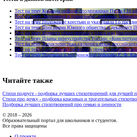
Тест на тему
Команда реформ: сподвижники Петра I
10 в
Тест на тему
Экономика и управление: реформы Афанас
Тест на тему
Положение крестьян и указ Павла I о трехд
Тест на тему
Программа Южного общества и декабрист П.
Тест на тему
Комитет общественного блага или Негласны
Тест на тему
Планы переустройства России: «Конституци
Тест на тему
Характеристика «золотого века» российског
Тест на тему
Содержание греческого проекта императриц
Тест на тему
Причины и ход денежной реформы Е. Ф. Ка
Читайте также
Стихи подруге - подборка лучших стихотворений для лучшей 
Стихи про дочку - подборка красивых и трогательных стихотв
Подборка лучших стихотворений про семью и ценности
© 2018 – 2026
Образовательный портал для школьников и студентов.
Все права защищены
О проекте