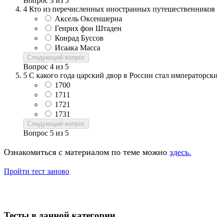
Вопрос
3
из
5
4
Кто из перечисленных иностранных путешественников 
Аксель Оксеншерна
Генрих фон Штаден
Конрад Буссов
Исаака Масса
Следующий вопрос
Вопрос
4
из
5
5
С какого года царский двор в России стал императорск
1700
1711
1721
1731
Следующий вопрос
Вопрос
5
из
5
Ознакомиться с материалом по теме можно
здесь.
Пройти тест заново
Тесты в данной категории