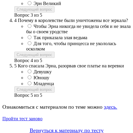
Эрн Великий
Следующий вопрос
Вопрос
3
из
5
4
Почему в королевстве были уничтожены все зеркала?
Чтобы Эрна никогда не увидела себя и не знала
бы о своем уродстве
Так приказала злая ведьма
Для того, чтобы принцесса не укололась
осколком
Следующий вопрос
Вопрос
4
из
5
5
Кого спасала Эрна, разорвав свое платье на веревки
Девушку
Юношу
Младенца
Следующий вопрос
Вопрос
5
из
5
Ознакомиться с материалом по теме можно
здесь.
Пройти тест заново
Вернуться к материалу по тесту