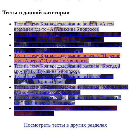
Тесты в данной категории
Тест на тему
Краткое содержание повести «А тем
временем где-то» А. Алексина
5 вопросов
Тест на тему
Краткое содержание комедии «Мнимый
больной» Жана-Батиста Мольера
5 вопросов
Тест на тему
Краткое содержание комедии “Доходное
место” А. Островского
5 вопросов
Тест на тему
Краткое содержание новеллы “Падение
дома Ашеров” Эдгара По
5 вопросов
Тест на тему
Краткое содержание рассказа “Крепкий
мужик” В. Шукшина
5 вопросов
Тест на тему
Краткое содержание пьесы «Золотая
карета» Л. Леонова
5 вопросов
Тест на тему
Краткое содержание рассказа «Когда в доме
одиноко» К. Саймака
5 вопросов
Тест на тему
Краткое содержание рассказа “Простите
нас” Ю. Бондарева
5 вопросов
Тест на тему
Краткое содержание романа “Кысь” Т.
Толстой
5 вопросов
Посмотреть тесты в других разделах