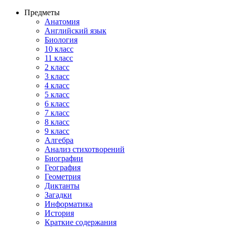
Предметы
Анатомия
Английский язык
Биология
10 класс
11 класс
2 класс
3 класс
4 класс
5 класс
6 класс
7 класс
8 класс
9 класс
Алгебра
Анализ стихотворений
Биографии
География
Геометрия
Диктанты
Загадки
Информатика
История
Краткие содержания