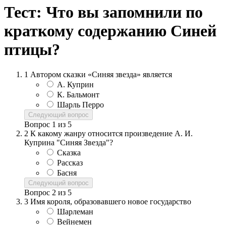
Тест: Что вы запомнили по
краткому содержанию Синей
птицы?
1
Автором сказки «Синяя звезда» является
А. Куприн
К. Бальмонт
Шарль Перро
Следующий вопрос
Вопрос
1
из
5
2
К какому жанру относится произведение А. И.
Куприна "Синяя Звезда"?
Сказка
Рассказ
Басня
Следующий вопрос
Вопрос
2
из
5
3
Имя короля, образовавшего новое государство
Шарлеман
Вейнемен