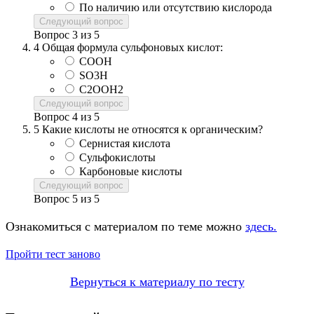
По наличию или отсутствию кислорода
Следующий вопрос
Вопрос
3
из
5
4
Общая формула сульфоновых кислот:
COOH
SO3H
C2OOH2
Следующий вопрос
Вопрос
4
из
5
5
Какие кислоты не относятся к органическим?
Сернистая кислота
Сульфокислоты
Карбоновые кислоты
Следующий вопрос
Вопрос
5
из
5
Ознакомиться с материалом по теме можно
здесь.
Пройти тест заново
Вернуться к материалу по тесту