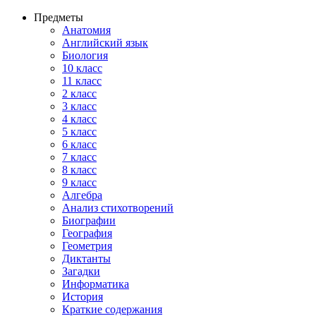
Предметы
Анатомия
Английский язык
Биология
10 класс
11 класс
2 класс
3 класс
4 класс
5 класс
6 класс
7 класс
8 класс
9 класс
Алгебра
Анализ стихотворений
Биографии
География
Геометрия
Диктанты
Загадки
Информатика
История
Краткие содержания