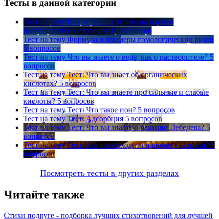
Тесты в данной категории
Тест на тему
Как устроены углеводы и в чем
особенности их строения
10 вопросов
Тест на тему
Формула и примеры гомологических рядов
5 вопросов
Тест на тему
Что вы знаете о воде, как о растворителе?
5
вопросов
Тест на тему
Тест: Что вы знает об органических
кислотах?
5 вопросов
Тест на тему
Тест: Что вы знаете про сильные и слабые
кислоты?
5 вопросов
Тест на тему
Тест: Что такое ион?
5 вопросов
Тест на тему
Тест: Адсорбция
5 вопросов
Тест на тему
Тест: Что вы знаете о реакции Лебедева?
5
вопросов
Тест на тему
Тест: Как происходит гидролиз крахмала?
5
вопросов
Посмотреть тесты в других разделах
Читайте также
Стихи подруге - подборка лучших стихотворений для лучшей