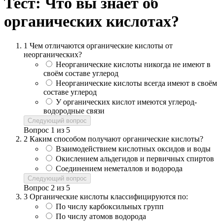
Тест: Что вы знает об
органических кислотах?
1
Чем отличаются органические кислоты от
неорганических?
Неорганические кислоты никогда не имеют в
своём составе углерод
Неорганические кислоты всегда имеют в своём
составе углерод
У органических кислот имеются углерод-
водородные связи
Следующий вопрос
Вопрос
1
из
5
2
Каким способом получают органические кислоты?
Взаимодействием кислотных оксидов и воды
Окислением альдегидов и первичных спиртов
Соединением неметаллов и водорода
Следующий вопрос
Вопрос
2
из
5
3
Органические кислоты классифицируются по:
По числу карбоксильных групп
По числу атомов водорода