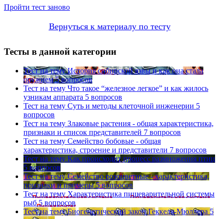
Пройти тест заново
Вернуться к материалу по тесту
Тесты в данной категории
Тест на тему
История сибирской язвы и как она стала
оружием
5 вопросов
Тест на тему
Что такое “железное легкое” и как жилось
узникам аппарата
5 вопросов
Тест на тему
Суть и методы клеточной инженерии
5
вопросов
Тест на тему
Злаковые растения - общая характеристика,
признаки и список представителей
7 вопросов
Тест на тему
Семейство бобовые - общая
характеристика, строение и представители
7 вопросов
Тест на тему
Как происходит процесс размножения птиц
5 вопросов
Тест на тему
Семейство розоцветные - характеристика,
признаки и примеры
5 вопросов
Тест на тему
Характеристика пищеварительной системы
рыб
5 вопросов
Тест на тему
Биогенетический закон Геккеля-Мюллера
5