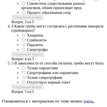
Совместное существование разных
организмов, обоим приносящее вред
Процесс образования спор
Следующий вопрос
Вопрос
3
из
5
4
Какие грибы могут составлять с растениями микоризу
(грибокорни)?
Хищники
Симбионты
Паразиты
Сапротрофы
Следующий вопрос
Вопрос
4
из
5
5
В зависимости от способа питания, грибы могут быть:
Только паразитами
Сапротрофами или паразитами
Только сапротрофами
Отсутствует верный ответ
Следующий вопрос
Вопрос
5
из
5
Ознакомиться с материалом по теме можно
здесь.