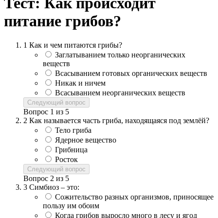
Тест: Как происходит
питание грибов?
1
Как и чем питаются грибы?
Заглатыванием только неорганических
веществ
Всасыванием готовых органических веществ
Никак и ничем
Всасыванием неорганических веществ
Следующий вопрос
Вопрос
1
из
5
2
Как называется часть гриба, находящаяся под землёй?
Тело гриба
Ядерное вещество
Грибница
Росток
Следующий вопрос
Вопрос
2
из
5
3
Симбиоз – это:
Сожительство разных организмов, приносящее
пользу им обоим
Когда грибов выросло много в лесу и ягод