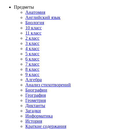
Предметы
Анатомия
Английский язык
Биология
10 класс
11 класс
2 класс
3 класс
4 класс
5 класс
6 класс
7 класс
8 класс
9 класс
Алгебра
Анализ стихотворений
Биографии
География
Геометрия
Диктанты
Загадки
Информатика
История
Краткие содержания