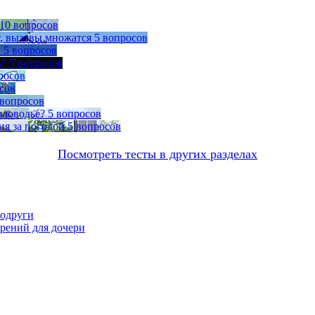
10 вопросов
т, вызовы множатся
5 вопросов
ы
5 вопросов
ь?
5 вопросов
росов
сов
 вопросов
оловодье?
5 вопросов
ия за погодой
5 вопросов
Посмотреть тесты в других разделах
подруги
орений для дочери