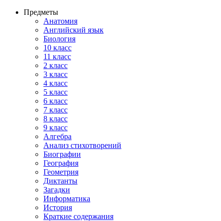
Предметы
Анатомия
Английский язык
Биология
10 класс
11 класс
2 класс
3 класс
4 класс
5 класс
6 класс
7 класс
8 класс
9 класс
Алгебра
Анализ стихотворений
Биографии
География
Геометрия
Диктанты
Загадки
Информатика
История
Краткие содержания