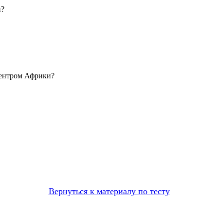
н?
центром Африки?
Вернуться к материалу по тесту