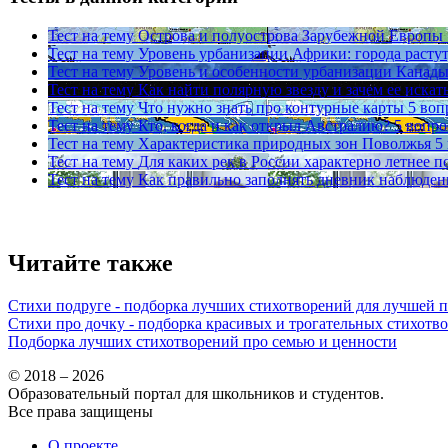
Тест на тему
Острова и полуострова Зарубежной Европы
Тест на тему
Уровень урбанизации Африки: города расту
Тест на тему
Уровень и особенности урбанизации Канад
Тест на тему
Как найти полярную звезду и зачем ее искат
Тест на тему
Что нужно знать про контурные карты
5 воп
Тест на тему
Кто, когда и как открыл Австралию?
5 вопро
Тест на тему
Характеристика природных зон Поволжья
5
Тест на тему
Для каких рек в России характерно летнее п
Тест на тему
Как правильно заполнять дневник наблюден
Читайте также
Стихи подруге - подборка лучших стихотворений для лучшей 
Стихи про дочку - подборка красивых и трогательных стихотв
Подборка лучших стихотворений про семью и ценности
© 2018 – 2026
Образовательный портал для школьников и студентов.
Все права защищены
О проекте