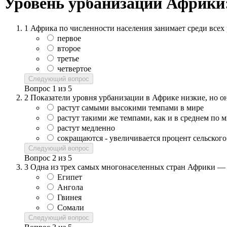
Уровень урбанизации Африки:
1
Африка по численности населения занимает среди всех 
первое
второе
третье
четвертое
Следующий вопрос
Вопрос
1
из
5
2
Показатели уровня урбанизации в Африке низкие, но о
растут самыми высокими темпами в мире
растут такими же темпами, как и в среднем по 
растут медленно
сокращаются - увеличивается процент сельского
Следующий вопрос
Вопрос
2
из
5
3
Одна из трех самых многонаселенных стран Африки — 
Египет
Ангола
Гвинея
Сомали
Следующий вопрос