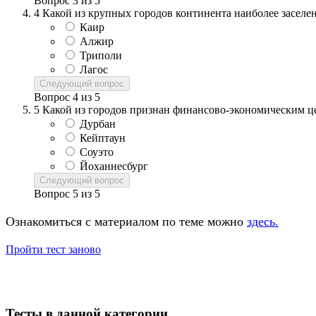
Вопрос
3
из
5
4
Какой из крупных городов континента наиболее заселе
Каир
Алжир
Триполи
Лагос
Следующий вопрос
Вопрос
4
из
5
5
Какой из городов признан финансово-экономическим 
Дурбан
Кейптаун
Соуэто
Йоханнесбург
Следующий вопрос
Вопрос
5
из
5
Ознакомиться с материалом по теме можно
здесь.
Пройти тест заново
Тесты в данной категории