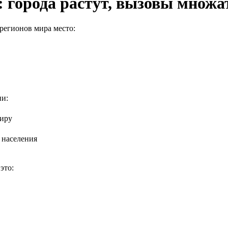
 города растут, вызовы множа
регионов мира место:
ни:
миру
 населения
это: