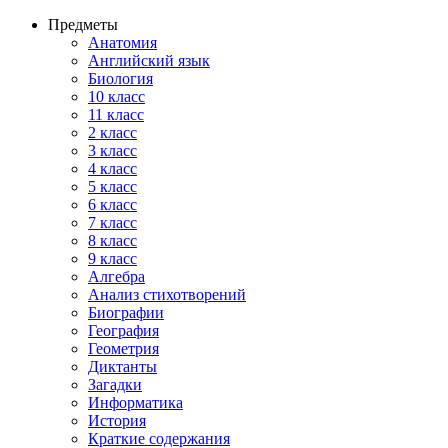
Предметы
Анатомия
Английский язык
Биология
10 класс
11 класс
2 класс
3 класс
4 класс
5 класс
6 класс
7 класс
8 класс
9 класс
Алгебра
Анализ стихотворений
Биографии
География
Геометрия
Диктанты
Загадки
Информатика
История
Краткие содержания