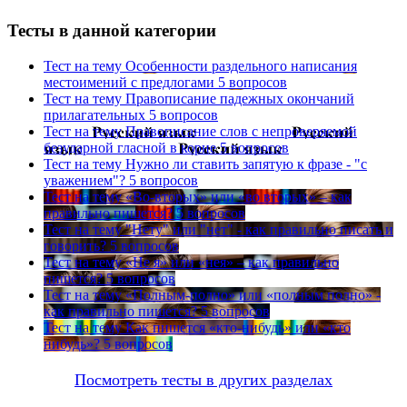
Тесты в данной категории
Тест на тему
Особенности раздельного написания
местоимений с предлогами
5 вопросов
Тест на тему
Правописание падежных окончаний
прилагательных
5 вопросов
Тест на тему
Правописание слов с непроверяемой
безударной гласной в корне
5 вопросов
Тест на тему
Нужно ли ставить запятую к фразе - "с
уважением"?
5 вопросов
Тест на тему
«Во-вторых» или «во вторых» – как
правильно пишется?
5 вопросов
Тест на тему
"Нету" или "нет" - как правильно писать и
говорить?
5 вопросов
Тест на тему
«Не я» или «нея» – как правильно
пишется?
5 вопросов
Тест на тему
«Полным-полно» или «полным полно» -
как правильно пишется?
5 вопросов
Тест на тему
Как пишется «кто-нибудь» или «кто
нибудь»?
5 вопросов
Посмотреть тесты в других разделах