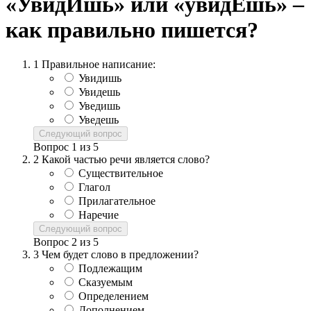
«УвидИшь» или «увидЕшь» –
как правильно пишется?
1
Правильное написание:
Увидишь
Увидешь
Уведишь
Уведешь
Следующий вопрос
Вопрос
1
из
5
2
Какой частью речи является слово?
Существительное
Глагол
Прилагательное
Наречие
Следующий вопрос
Вопрос
2
из
5
3
Чем будет слово в предложении?
Подлежащим
Сказуемым
Определением
Дополнением