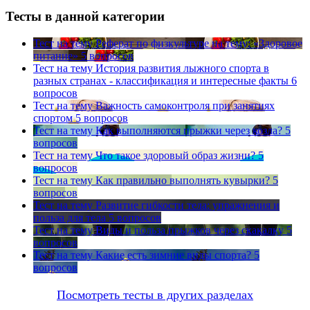
Тесты в данной категории
Тест на тему
Реферат по физкультуре на тему: «Здоровое
питание»
5 вопросов
Тест на тему
История развития лыжного спорта в
разных странах - классификация и интересные факты
6
вопросов
Тест на тему
Важность самоконтроля при занятиях
спортом
5 вопросов
Тест на тему
Как выполняются прыжки через козла?
5
вопросов
Тест на тему
Что такое здоровый образ жизни?
5
вопросов
Тест на тему
Как правильно выполнять кувырки?
5
вопросов
Тест на тему
Развитие гибкости тела: упражнения и
польза для тела
5 вопросов
Тест на тему
Виды и польза прыжков через скакалку
5
вопросов
Тест на тему
Какие есть зимние виды спорта?
5
вопросов
Посмотреть тесты в других разделах