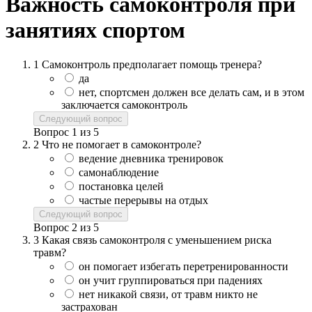
Важность самоконтроля при
занятиях спортом
1
Самоконтроль предполагает помощь тренера?
да
нет, спортсмен должен все делать сам, и в этом
заключается самоконтроль
Следующий вопрос
Вопрос
1
из
5
2
Что не помогает в самоконтроле?
ведение дневника тренировок
самонаблюдение
постановка целей
частые перерывы на отдых
Следующий вопрос
Вопрос
2
из
5
3
Какая связь самоконтроля с уменьшением риска
травм?
он помогает избегать перетренированности
он учит группироваться при падениях
нет никакой связи, от травм никто не
застрахован