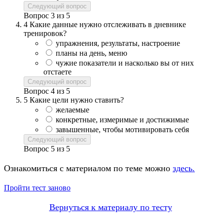
Следующий вопрос
Вопрос
3
из
5
4
Какие данные нужно отслеживать в дневнике
тренировок?
упражнения, результаты, настроение
планы на день, меню
чужие показатели и насколько вы от них
отстаете
Следующий вопрос
Вопрос
4
из
5
5
Какие цели нужно ставить?
желаемые
конкретные, измеримые и достижимые
завышенные, чтобы мотивировать себя
Следующий вопрос
Вопрос
5
из
5
Ознакомиться с материалом по теме можно
здесь.
Пройти тест заново
Вернуться к материалу по тесту