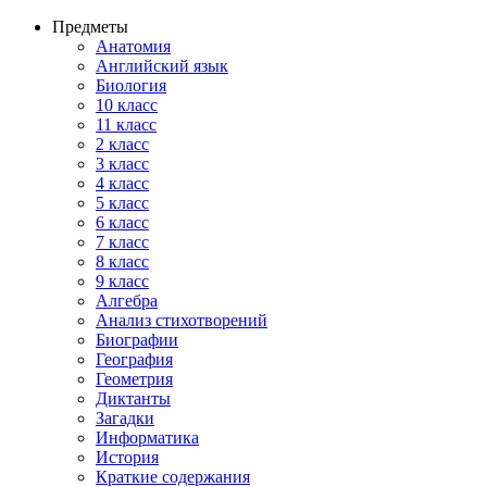
Предметы
Анатомия
Английский язык
Биология
10 класс
11 класс
2 класс
3 класс
4 класс
5 класс
6 класс
7 класс
8 класс
9 класс
Алгебра
Анализ стихотворений
Биографии
География
Геометрия
Диктанты
Загадки
Информатика
История
Краткие содержания