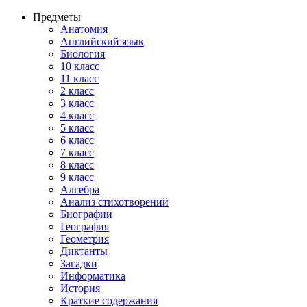
Предметы
Анатомия
Английский язык
Биология
10 класс
11 класс
2 класс
3 класс
4 класс
5 класс
6 класс
7 класс
8 класс
9 класс
Алгебра
Анализ стихотворений
Биографии
География
Геометрия
Диктанты
Загадки
Информатика
История
Краткие содержания