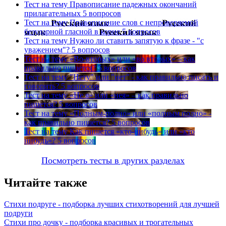
Тест на тему
Правописание падежных окончаний
прилагательных
5 вопросов
Тест на тему
Правописание слов с непроверяемой
безударной гласной в корне
5 вопросов
Тест на тему
Нужно ли ставить запятую к фразе - "с
уважением"?
5 вопросов
Тест на тему
«Во-вторых» или «во вторых» – как
правильно пишется?
5 вопросов
Тест на тему
"Нету" или "нет" - как правильно писать и
говорить?
5 вопросов
Тест на тему
«Не я» или «нея» – как правильно
пишется?
5 вопросов
Тест на тему
«Полным-полно» или «полным полно» -
как правильно пишется?
5 вопросов
Тест на тему
Как пишется «кто-нибудь» или «кто
нибудь»?
5 вопросов
Посмотреть тесты в других разделах
Читайте также
Стихи подруге - подборка лучших стихотворений для лучшей
подруги
Стихи про дочку - подборка красивых и трогательных