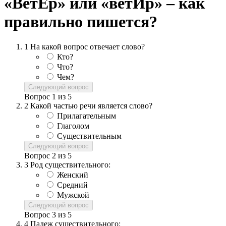
«ВетЕр» или «ветИр» – как
правильно пишется?
1
На какой вопрос отвечает слово?
Кто?
Что?
Чем?
Следующий вопрос
Вопрос
1
из
5
2
Какой частью речи является слово?
Прилагательным
Глаголом
Существительным
Следующий вопрос
Вопрос
2
из
5
3
Род существительного:
Женский
Средний
Мужской
Следующий вопрос
Вопрос
3
из
5
4
Падеж существительного: