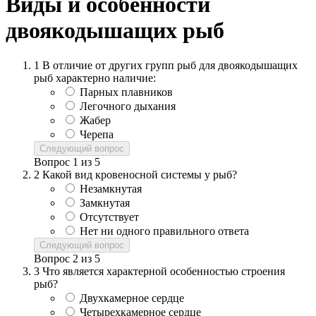
Виды и особенности
двоякодышащих рыб
1
В отличие от других групп рыб для двоякодышащих
рыб характерно наличие:
Парных плавников
Легочного дыхания
Жабер
Черепа
Следующий вопрос
Вопрос
1
из
5
2
Какой вид кровеносной системы у рыб?
Незамкнутая
Замкнутая
Отсутствует
Нет ни одного правильного ответа
Следующий вопрос
Вопрос
2
из
5
3
Что является характерной особенностью строения
рыб?
Двухкамерное сердце
Четырехкамерное сердце