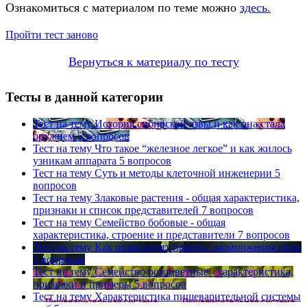
Ознакомиться с материалом по теме можно
здесь.
Пройти тест заново
Вернуться к материалу по тесту
Тесты в данной категории
Тест на тему
История сибирской язвы и как она стала
оружием
5 вопросов
Тест на тему
Что такое “железное легкое” и как жилось
узникам аппарата
5 вопросов
Тест на тему
Суть и методы клеточной инженерии
5
вопросов
Тест на тему
Злаковые растения - общая характеристика,
признаки и список представителей
7 вопросов
Тест на тему
Семейство бобовые - общая
характеристика, строение и представители
7 вопросов
Тест на тему
Как происходит процесс размножения птиц
5 вопросов
Тест на тему
Семейство розоцветные - характеристика,
признаки и примеры
5 вопросов
Тест на тему
Характеристика пищеварительной системы