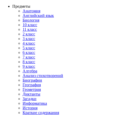
Предметы
Анатомия
Английский язык
Биология
10 класс
11 класс
2 класс
3 класс
4 класс
5 класс
6 класс
7 класс
8 класс
9 класс
Алгебра
Анализ стихотворений
Биографии
География
Геометрия
Диктанты
Загадки
Информатика
История
Краткие содержания