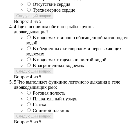
Отсутствие сердца
Трехкамерное сердце
Следующий вопрос
Вопрос
3
из
5
4
Где в основном обитают рыбы группы
двоякодышащие?
В водоемах с хорошо обогащенной кислородом
водой
В обедненных кислородом и пересыхающих
водоемах
В водоемах с идеально чистой водой
В загрязненных водоемах
Следующий вопрос
Вопрос
4
из
5
5
Что выполняет функцию легочного дыхания в теле
двоякодышащих рыб:
Ротовая полость
Плавательный пузырь
Глотка
Спинной плавник
Следующий вопрос
Вопрос
5
из
5