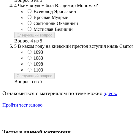
Вопрос
3
из
5
4
Чьим внуком был Владимир Мономах?
Всеволод Ярославич
Ярослав Мудрый
Святополк Окаянный
Мстислав Великий
Следующий вопрос
Вопрос
4
из
5
5
В каком году на киевский престол вступил князь Свято
1093
1083
1098
1103
Следующий вопрос
Вопрос
5
из
5
Ознакомиться с материалом по теме можно
здесь.
Пройти тест заново
Тесты в данной категории