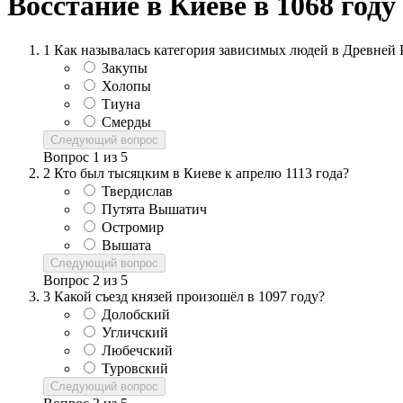
Восстание в Киеве в 1068 году
1
Как называлась категория зависимых людей в Древней 
Закупы
Холопы
Тиуна
Смерды
Следующий вопрос
Вопрос
1
из
5
2
Кто был тысяцким в Киеве к апрелю 1113 года?
Твердислав
Путята Вышатич
Остромир
Вышата
Следующий вопрос
Вопрос
2
из
5
3
Какой съезд князей произошёл в 1097 году?
Долобский
Угличский
Любечский
Туровский
Следующий вопрос