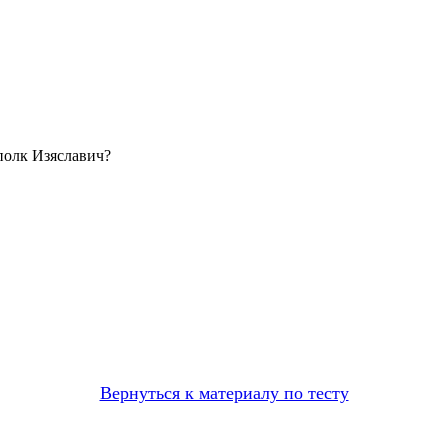
полк Изяславич?
Вернуться к материалу по тесту