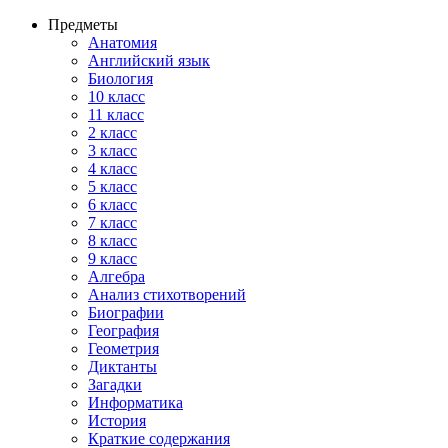
Предметы
Анатомия
Английский язык
Биология
10 класс
11 класс
2 класс
3 класс
4 класс
5 класс
6 класс
7 класс
8 класс
9 класс
Алгебра
Анализ стихотворений
Биографии
География
Геометрия
Диктанты
Загадки
Информатика
История
Краткие содержания