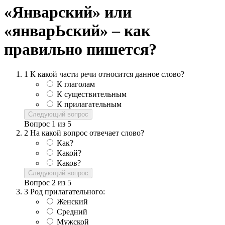
«Январский» или
«январЬский» – как
правильно пишется?
1
К какой части речи относится данное слово?
К глаголам
К существительным
К прилагательным
Следующий вопрос
Вопрос
1
из
5
2
На какой вопрос отвечает слово?
Как?
Какой?
Каков?
Следующий вопрос
Вопрос
2
из
5
3
Род прилагательного:
Женский
Средний
Мужской