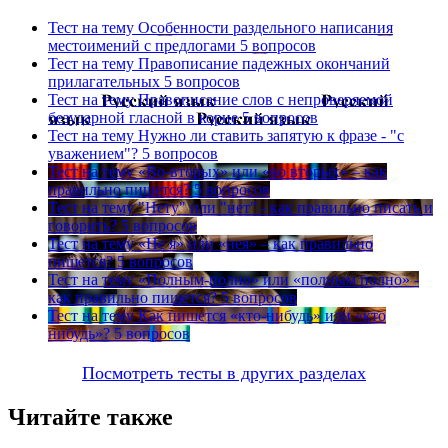
Тест на тему
Особенности раздельного написания
местоимений с предлогами
5 вопросов
Тест на тему
Правописание падежных окончаний
прилагательных
5 вопросов
Тест на тему
Правописание слов с непроверяемой
безударной гласной в корне
5 вопросов
Тест на тему
Нужно ли ставить запятую к фразе - "с
уважением"?
5 вопросов
Тест на тему
«Во-вторых» или «во вторых» – как
правильно пишется?
5 вопросов
Тест на тему
"Нету" или "нет" - как правильно писать и
говорить?
5 вопросов
Тест на тему
«Не я» или «нея» – как правильно
пишется?
5 вопросов
Тест на тему
«Полным-полно» или «полным полно» -
как правильно пишется?
5 вопросов
Тест на тему
Как пишется «кто-нибудь» или «кто
нибудь»?
5 вопросов
Посмотреть тесты в других разделах
Читайте также