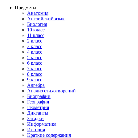
Предметы
Анатомия
Английский язык
Биология
10 класс
11 класс
2 класс
3 класс
4 класс
5 класс
6 класс
7 класс
8 класс
9 класс
Алгебра
Анализ стихотворений
Биографии
География
Геометрия
Диктанты
Загадки
Информатика
История
Краткие содержания