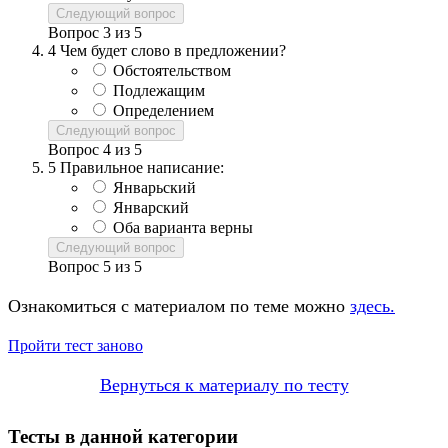
Следующий вопрос
Вопрос
3
из
5
4
Чем будет слово в предложении?
Обстоятельством
Подлежащим
Определением
Следующий вопрос
Вопрос
4
из
5
5
Правильное написание:
Январьский
Январский
Оба варианта верны
Следующий вопрос
Вопрос
5
из
5
Ознакомиться с материалом по теме можно
здесь.
Пройти тест заново
Вернуться к материалу по тесту
Тесты в данной категории