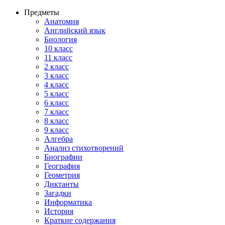
Предметы
Анатомия
Английский язык
Биология
10 класс
11 класс
2 класс
3 класс
4 класс
5 класс
6 класс
7 класс
8 класс
9 класс
Алгебра
Анализ стихотворений
Биографии
География
Геометрия
Диктанты
Загадки
Информатика
История
Краткие содержания