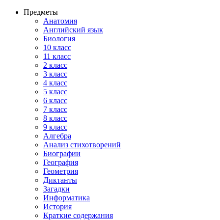
Предметы
Анатомия
Английский язык
Биология
10 класс
11 класс
2 класс
3 класс
4 класс
5 класс
6 класс
7 класс
8 класс
9 класс
Алгебра
Анализ стихотворений
Биографии
География
Геометрия
Диктанты
Загадки
Информатика
История
Краткие содержания