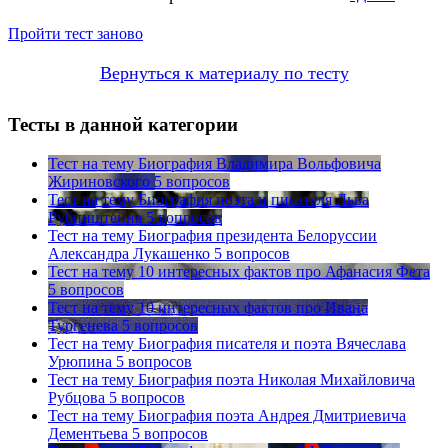
Пройти тест заново
Вернуться к материалу по тесту
Тесты в данной категории
Тест на тему
Биография Владимира Вольфовича
Жириновского
5 вопросов
Тест на тему
Биография поэта и писателя Льва
Рубинштейна
5 вопросов
Тест на тему
Биография президента Белоруссии
Александра Лукашенко
5 вопросов
Тест на тему
10 интересных фактов про Афанасия Фета
5 вопросов
Тест на тему
10 интересных фактов про Ивана
Тургенева
5 вопросов
Тест на тему
Биография писателя и поэта Вячеслава
Урюпина
5 вопросов
Тест на тему
Биография поэта Николая Михайловича
Рубцова
5 вопросов
Тест на тему
Биография поэта Андрея Дмитриевича
Дементьева
5 вопросов