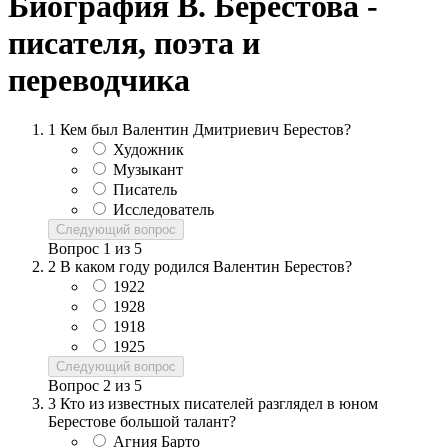
Биография В. Берестова -
писателя, поэта и
переводчика
1
Кем был Валентин Дмитриевич Берестов?
Художник
Музыкант
Писатель
Исследователь
Следующий вопрос
Вопрос
1
из
5
2
В каком году родился Валентин Берестов?
1922
1928
1918
1925
Следующий вопрос
Вопрос
2
из
5
3
Кто из известных писателей разглядел в юном
Берестове большой талант?
Агния Барто