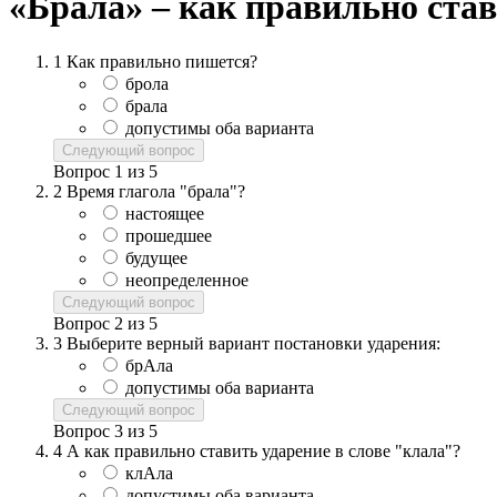
«Брала» – как правильно став
1
Как правильно пишется?
брола
брала
допустимы оба варианта
Следующий вопрос
Вопрос
1
из
5
2
Время глагола "брала"?
настоящее
прошедшее
будущее
неопределенное
Следующий вопрос
Вопрос
2
из
5
3
Выберите верный вариант постановки ударения:
брАла
допустимы оба варианта
Следующий вопрос
Вопрос
3
из
5
4
А как правильно ставить ударение в слове "клала"?
клАла
допустимы оба варианта