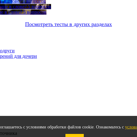
е в слове?
5 вопросов
ние в слове?
5 вопросов
е в слове?
5 вопросов
Посмотреть тесты в других разделах
подруги
орений для дочери
соглашаетесь с условиями обработки файлов cookie. Ознакомьтесь с
услов
сточника