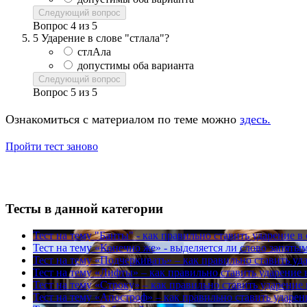
Следующий вопрос
Вопрос
4
из
5
5
Ударение в слове "стлала"?
стлАла
допустимы оба варианта
Следующий вопрос
Вопрос
5
из
5
Ознакомиться с материалом по теме можно
здесь.
Пройти тест заново
Тесты в данной категории
Тест на тему
"Банты" - как правильно ставить ударение в 
Тест на тему
«Конечно же» - выделяется ли слово запяты
Тест на тему
«Подчеркивать» – как правильно ставить уда
Тест на тему
«Лифты» – как правильно ставить ударение 
Тест на тему
«Строку» – как правильно ставить ударение 
Тест на тему
«Апостроф» – как правильно ставить ударен