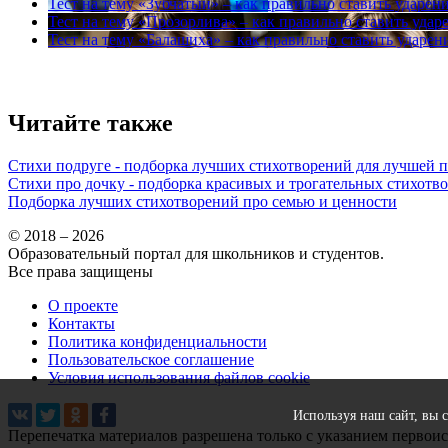
Тест на тему
«Зубчатый» – как правильно ставить ударени
Тест на тему
«Прозорлива» – как правильно ставить ударе
Тест на тему
«Балашиха» – как правильно ставить ударени
Читайте также
Стихи подруге - подборка лучших стихотворений для лучшей 
Стихи про дочку - подборка красивых и трогательных стихотв
Подборка лучших стихотворений про семью и ценности
© 2018 – 2026
Образовательный портал для школьников и студентов.
Все права защищены
О проекте
Контакты
Политика конфиденциальности
Пользовательское соглашение
Условия использования файлов cookie
Используя наш сайт, вы 
Перепечатка материалов разрешена только с указанием первои