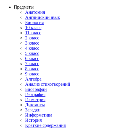
Предметы
Анатомия
Английский язык
Биология
10 класс
11 класс
2 класс
3 класс
4 класс
5 класс
6 класс
7 класс
8 класс
9 класс
Алгебра
Анализ стихотворений
Биографии
География
Геометрия
Диктанты
Загадки
Информатика
История
Краткие содержания