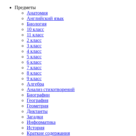
Предметы
Анатомия
Английский язык
Биология
10 класс
11 класс
2 класс
3 класс
4 класс
5 класс
6 класс
7 класс
8 класс
9 класс
Алгебра
Анализ стихотворений
Биографии
География
Геометрия
Диктанты
Загадки
Информатика
История
Краткие содержания