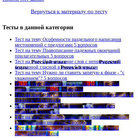
Вернуться к материалу по тесту
Тесты в данной категории
Тест на тему
Особенности раздельного написания
местоимений с предлогами
5 вопросов
Тест на тему
Правописание падежных окончаний
прилагательных
5 вопросов
Тест на тему
Правописание слов с непроверяемой
безударной гласной в корне
5 вопросов
Тест на тему
Нужно ли ставить запятую к фразе - "с
уважением"?
5 вопросов
Тест на тему
«Во-вторых» или «во вторых» – как
правильно пишется?
5 вопросов
Тест на тему
"Нету" или "нет" - как правильно писать и
говорить?
5 вопросов
Тест на тему
«Не я» или «нея» – как правильно
пишется?
5 вопросов
Тест на тему
«Полным-полно» или «полным полно» -
как правильно пишется?
5 вопросов
Тест на тему
Как пишется «кто-нибудь» или «кто
нибудь»?
5 вопросов