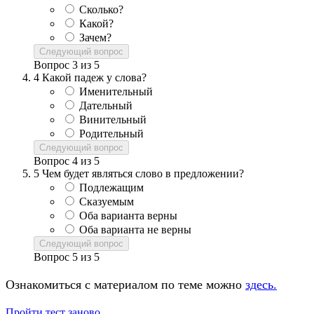
Сколько?
Какой?
Зачем?
Следующий вопрос
Вопрос
3
из
5
4
Какой падеж у слова?
Именительный
Дательный
Винительный
Родительный
Следующий вопрос
Вопрос
4
из
5
5
Чем будет являться слово в предложении?
Подлежащим
Сказуемым
Оба варианта верны
Оба варианта не верны
Следующий вопрос
Вопрос
5
из
5
Ознакомиться с материалом по теме можно
здесь.
Пройти тест заново