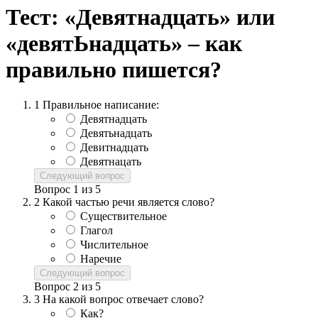
Тест: «Девятнадцать» или
«девятЬнадцать» – как
правильно пишется?
1
Правильное написание:
Девятнадцать
Девятьнадцать
Девитнадцать
Девятнацать
Следующий вопрос
Вопрос
1
из
5
2
Какой частью речи является слово?
Существительное
Глагол
Числительное
Наречие
Следующий вопрос
Вопрос
2
из
5
3
На какой вопрос отвечает слово?
Как?