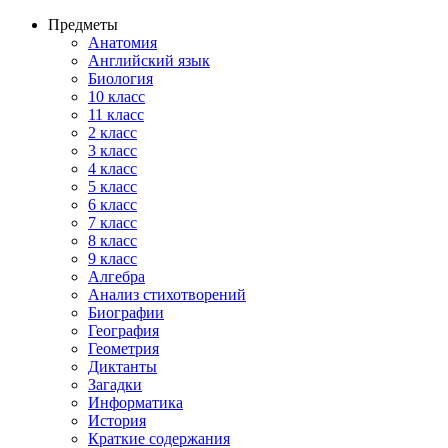
Предметы
Анатомия
Английский язык
Биология
10 класс
11 класс
2 класс
3 класс
4 класс
5 класс
6 класс
7 класс
8 класс
9 класс
Алгебра
Анализ стихотворений
Биографии
География
Геометрия
Диктанты
Загадки
Информатика
История
Краткие содержания