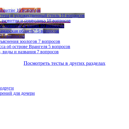
развитие
10 вопросов
стера и художественный стиль
10 вопросов
 развитие и символика
10 вопросов
, развитие и канон
10 вопросов
амарская область”
5 вопросов
?
5 вопросов
бъяснения зоологов
7 вопросов
са об острове Врангеля
5 вопросов
, виды и названия
7 вопросов
Посмотреть тесты в других разделах
подруги
орений для дочери