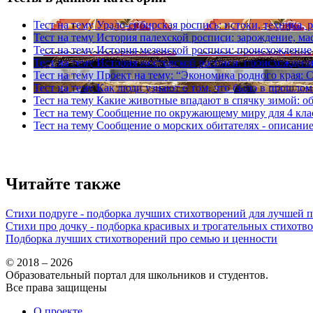
Тест на тему
Урало-сибирская роспись: истоки, техника, 
Тест на тему
История палехской росписи: зарождение, ма
Тест на тему
История мезенской росписи: происхождение,
Тест на тему
История жостовской росписи: происхождение
Тест на тему
Проект на тему: “Экономика родного края: С
Тест на тему
Как люди узнают о том, что было в прошлом
Тест на тему
Какие животные впадают в спячку зимой: о
Тест на тему
Сообщение по окружающему миру для 4 клас
Тест на тему
Сообщение о морских обитателях - описание
Читайте также
Стихи подруге - подборка лучших стихотворений для лучшей 
Стихи про дочку - подборка красивых и трогательных стихотв
Подборка лучших стихотворений про семью и ценности
© 2018 – 2026
Образовательный портал для школьников и студентов.
Все права защищены
О проекте