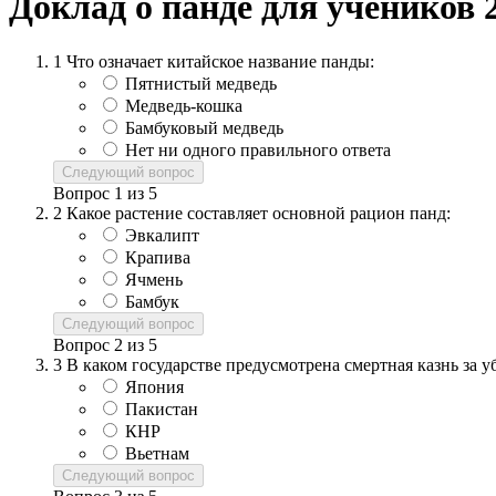
Доклад о панде для учеников 
1
Что означает китайское название панды:
Пятнистый медведь
Медведь-кошка
Бамбуковый медведь
Нет ни одного правильного ответа
Следующий вопрос
Вопрос
1
из
5
2
Какое растение составляет основной рацион панд:
Эвкалипт
Крапива
Ячмень
Бамбук
Следующий вопрос
Вопрос
2
из
5
3
В каком государстве предусмотрена смертная казнь за 
Япония
Пакистан
КНР
Вьетнам
Следующий вопрос