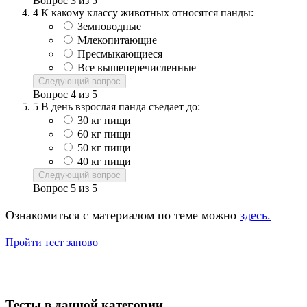
Вопрос
3
из
5
4
К какому классу животных относятся панды:
Земноводные
Млекопитающие
Пресмыкающиеся
Все вышеперечисленные
Следующий вопрос
Вопрос
4
из
5
5
В день взрослая панда съедает до:
30 кг пищи
60 кг пищи
50 кг пищи
40 кг пищи
Следующий вопрос
Вопрос
5
из
5
Ознакомиться с материалом по теме можно
здесь.
Пройти тест заново
Тесты в данной категории