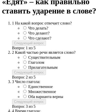
«Едят» – как правильно
ставить ударение в слове?
1
На какой вопрос отвечает слово?
Что делать?
Что делают?
Что сделают?
Следующий вопрос
Вопрос
1
из
5
2
Какой частью речи является слово?
Существительным
Глаголом
Прилагательным
Следующий вопрос
Вопрос
2
из
5
3
Число глагола:
Единственное
Множественное
Оба варианта верны
Следующий вопрос
Вопрос
3
из
5
4
Время глагола: