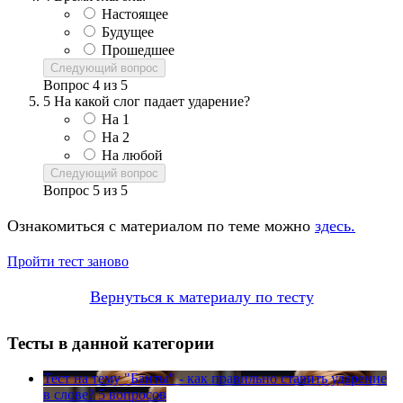
Настоящее
Будущее
Прошедшее
Следующий вопрос
Вопрос
4
из
5
5
На какой слог падает ударение?
На 1
На 2
На любой
Следующий вопрос
Вопрос
5
из
5
Ознакомиться с материалом по теме можно
здесь.
Пройти тест заново
Вернуться к материалу по тесту
Тесты в данной категории
Тест на тему
"Банты" - как правильно ставить ударение
в слове?
5 вопросов