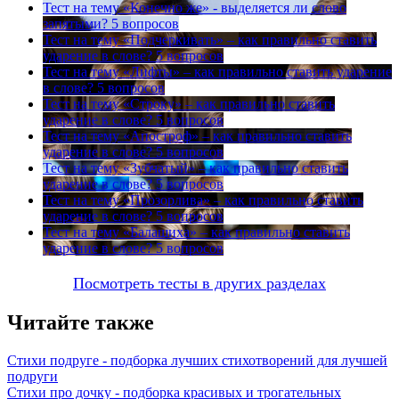
Тест на тему
«Конечно же» - выделяется ли слово
запятыми?
5 вопросов
Тест на тему
«Подчеркивать» – как правильно ставить
ударение в слове?
5 вопросов
Тест на тему
«Лифты» – как правильно ставить ударение
в слове?
5 вопросов
Тест на тему
«Строку» – как правильно ставить
ударение в слове?
5 вопросов
Тест на тему
«Апостроф» – как правильно ставить
ударение в слове?
5 вопросов
Тест на тему
«Зубчатый» – как правильно ставить
ударение в слове?
5 вопросов
Тест на тему
«Прозорлива» – как правильно ставить
ударение в слове?
5 вопросов
Тест на тему
«Балашиха» – как правильно ставить
ударение в слове?
5 вопросов
Посмотреть тесты в других разделах
Читайте также
Стихи подруге - подборка лучших стихотворений для лучшей
подруги
Стихи про дочку - подборка красивых и трогательных