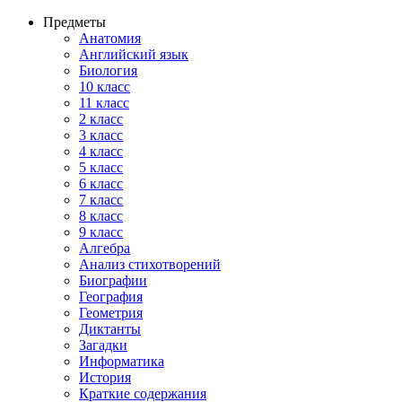
Предметы
Анатомия
Английский язык
Биология
10 класс
11 класс
2 класс
3 класс
4 класс
5 класс
6 класс
7 класс
8 класс
9 класс
Алгебра
Анализ стихотворений
Биографии
География
Геометрия
Диктанты
Загадки
Информатика
История
Краткие содержания