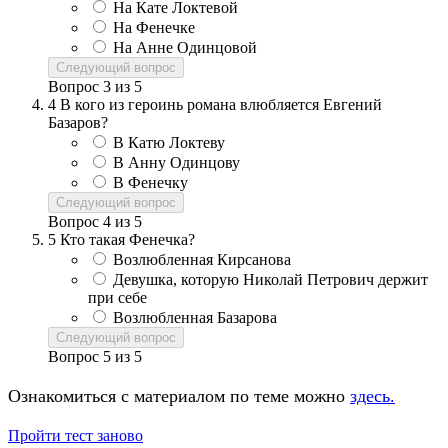
На Кате Локтевой
На Фенечке
На Анне Одинцовой
Следующий вопрос
Вопрос
3
из
5
4
В кого из героинь романа влюбляется Евгений
Базаров?
В Катю Локтеву
В Анну Одинцову
В Фенечку
Следующий вопрос
Вопрос
4
из
5
5
Кто такая Фенечка?
Возлюбленная Кирсанова
Девушка, которую Николай Петрович держит
при себе
Возлюбленная Базарова
Следующий вопрос
Вопрос
5
из
5
Ознакомиться с материалом по теме можно
здесь.
Пройти тест заново