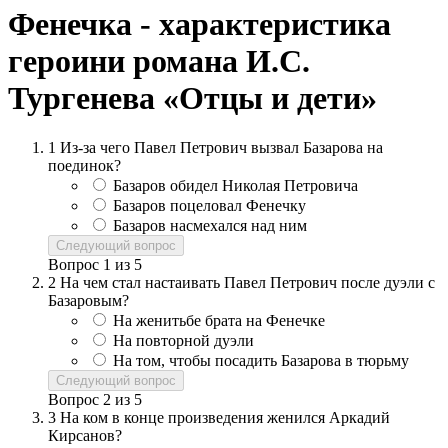
Фенечка - характеристика
героини романа И.С.
Тургенева «Отцы и дети»
1
Из-за чего Павел Петрович вызвал Базарова на
поединок?
Базаров обидел Николая Петровича
Базаров поцеловал Фенечку
Базаров насмехался над ним
Следующий вопрос
Вопрос
1
из
5
2
На чем стал настаивать Павел Петрович после дуэли с
Базаровым?
На женитьбе брата на Фенечке
На повторной дуэли
На том, чтобы посадить Базарова в тюрьму
Следующий вопрос
Вопрос
2
из
5
3
На ком в конце произведения женился Аркадий
Кирсанов?