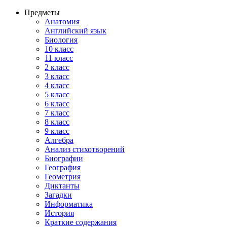
Предметы
Анатомия
Английский язык
Биология
10 класс
11 класс
2 класс
3 класс
4 класс
5 класс
6 класс
7 класс
8 класс
9 класс
Алгебра
Анализ стихотворений
Биографии
География
Геометрия
Диктанты
Загадки
Информатика
История
Краткие содержания