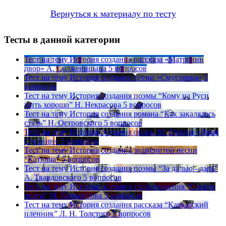
Вернуться к материалу по тесту
Тесты в данной категории
Тест на тему
История создания рассказа «Матренин
двор» А. Солженицына
5 вопросов
Тест на тему
История создания песни «Смуглянка»
5
вопросов
Тест на тему
История создания поэмы “Кому на Руси
жить хорошо” Н. Некрасова
5 вопросов
Тест на тему
История создания романа “Как закалялась
сталь” Н. Островского
5 вопросов
Тест на тему
История создания оперы М. Глинки «Иван
Сусанин»
5 вопросов
Тест на тему
История создания знаменитой песни
“Катюша”
5 вопросов
Тест на тему
История создания поэмы “За далью - даль”
А. Твардовского
5 вопросов
Тест на тему
История создания стихотворения “Смерть
поэта” М. Лермонтова
5 вопросов
Тест на тему
История создания рассказа “Кавказский
пленник” Л. Н. Толстого
5 вопросов