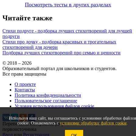
Посмотреть тесты в других разделах
Читайте также
Стихи подруге - подборка лучших стихотворений для лучшей
подруги
Стихи про дочку - подборка красивых и трогательных
стихотворений для дочери
Подборка лучших стихотворений про семью и ценности
© 2018 – 2026
Образовательный портал для школьников и студентов.
Все права защищены
О проекте
Контакты
Политика конфиденциальности
Пользовательское соглашение
Условия использования файлов cookie
Используя наш сайт, вы соглашаетесь с условиями обработки файло
cookie. Ознакомьтесь с
условиями обработки файлов cookie
.
Перепечатка материалов разрешена только с указанием
первоисточника
Вход
или
Регистрация
OK