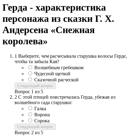
Герда - характеристика
персонажа из сказки Г. Х.
Андерсена «Снежная
королева»
1
Выберите, чем расчесывала старушка волосы Герде,
чтобы та забыла Кая?
Волшебным гребешком
Чудесной щеткой
Сказочной расческой
Следующий вопрос
Вопрос
1
из
5
2
С этой птицей повстречалась Герда, убежав из
волшебного сада старушки:
Галка
Ворона
Сорока
Следующий вопрос
Вопрос
2
из
5