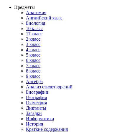
Предметы
Анатомия
Английский язык
Биология
10 класс
11 класс
2 класс
3 класс
4 класс
5 класс
6 класс
7 класс
8 класс
9 класс
Алгебра
Анализ стихотворений
Биографии
География
Геометрия
Диктанты
Загадки
Информатика
История
Краткие содержания