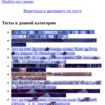
Пройти тест заново
Вернуться к материалу по тесту
Тесты в данной категории
Тест на тему
История создания рассказа «Матренин
двор» А. Солженицына
5 вопросов
Тест на тему
История создания песни «Смуглянка»
5
вопросов
Тест на тему
История создания поэмы “Кому на Руси
жить хорошо” Н. Некрасова
5 вопросов
Тест на тему
История создания романа “Как закалялась
сталь” Н. Островского
5 вопросов
Тест на тему
История создания оперы М. Глинки «Иван
Сусанин»
5 вопросов
Тест на тему
История создания знаменитой песни
“Катюша”
5 вопросов
Тест на тему
История создания поэмы “За далью - даль”
А. Твардовского
5 вопросов
Тест на тему
История создания стихотворения “Смерть
поэта” М. Лермонтова
5 вопросов
Тест на тему
История создания рассказа “Кавказский
пленник” Л. Н. Толстого
5 вопросов