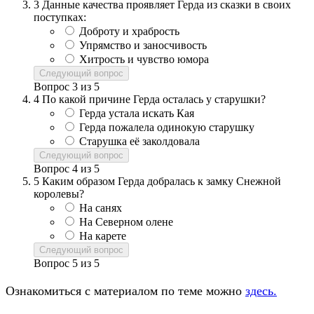
3
Данные качества проявляет Герда из сказки в своих
поступках:
Доброту и храбрость
Упрямство и заносчивость
Хитрость и чувство юмора
Следующий вопрос
Вопрос
3
из
5
4
По какой причине Герда осталась у старушки?
Герда устала искать Кая
Герда пожалела одинокую старушку
Старушка её заколдовала
Следующий вопрос
Вопрос
4
из
5
5
Каким образом Герда добралась к замку Снежной
королевы?
На санях
На Северном олене
На карете
Следующий вопрос
Вопрос
5
из
5
Ознакомиться с материалом по теме можно
здесь.