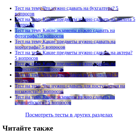
Тест на тему
Что нужно сдавать на бухгалтера?
5
вопросов
Тест на тему
Какие предметы нужно сдавать на пилота
5
вопросов
Тест на тему
Какие экзамены нужно сдавать на
фотографа?
5 вопросов
Тест на тему
Какие предметы нужно сдавать на
хореографа?
5 вопросов
Тест на тему
Какие предметы нужно сдавать на актера?
5 вопросов
Тест на тему
Какие предметы нужно сдавать на
режиссера?
5 вопросов
Тест на тему
Что нужно сдавать на художника?
5
вопросов
Тест на тему
Что нужно сдавать для поступления на
визажиста?
5 вопросов
Тест на тему
Какие экзамены нужно сдавать на
полицейского?
5 вопросов
Посмотреть тесты в других разделах
Читайте также