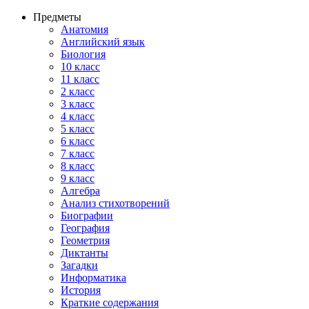
Предметы
Анатомия
Английский язык
Биология
10 класс
11 класс
2 класс
3 класс
4 класс
5 класс
6 класс
7 класс
8 класс
9 класс
Алгебра
Анализ стихотворений
Биографии
География
Геометрия
Диктанты
Загадки
Информатика
История
Краткие содержания