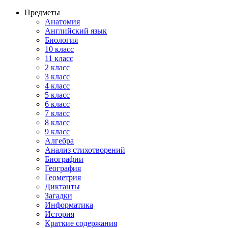
Предметы
Анатомия
Английский язык
Биология
10 класс
11 класс
2 класс
3 класс
4 класс
5 класс
6 класс
7 класс
8 класс
9 класс
Алгебра
Анализ стихотворений
Биографии
География
Геометрия
Диктанты
Загадки
Информатика
История
Краткие содержания