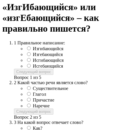
«ИзгИбающийся» или
«изгЕбающийся» – как
правильно пишется?
1
Правильное написание:
Изгибающийся
Изгебающийся
Исгибающийся
Исгебающийся
Следующий вопрос
Вопрос
1
из
5
2
Какой частью речи является слово?
Существительное
Глагол
Причастие
Наречие
Следующий вопрос
Вопрос
2
из
5
3
На какой вопрос отвечает слово?
Как?