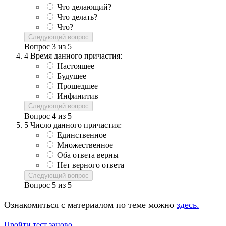
Что делающий?
Что делать?
Что?
Следующий вопрос
Вопрос
3
из
5
4
Время данного причастия:
Настоящее
Будущее
Прошедшее
Инфинитив
Следующий вопрос
Вопрос
4
из
5
5
Число данного причастия:
Единственное
Множественное
Оба ответа верны
Нет верного ответа
Следующий вопрос
Вопрос
5
из
5
Ознакомиться с материалом по теме можно
здесь.
Пройти тест заново