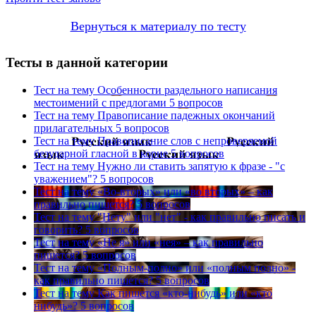
Вернуться к материалу по тесту
Тесты в данной категории
Тест на тему
Особенности раздельного написания
местоимений с предлогами
5 вопросов
Тест на тему
Правописание падежных окончаний
прилагательных
5 вопросов
Тест на тему
Правописание слов с непроверяемой
безударной гласной в корне
5 вопросов
Тест на тему
Нужно ли ставить запятую к фразе - "с
уважением"?
5 вопросов
Тест на тему
«Во-вторых» или «во вторых» – как
правильно пишется?
5 вопросов
Тест на тему
"Нету" или "нет" - как правильно писать и
говорить?
5 вопросов
Тест на тему
«Не я» или «нея» – как правильно
пишется?
5 вопросов
Тест на тему
«Полным-полно» или «полным полно» -
как правильно пишется?
5 вопросов
Тест на тему
Как пишется «кто-нибудь» или «кто
нибудь»?
5 вопросов