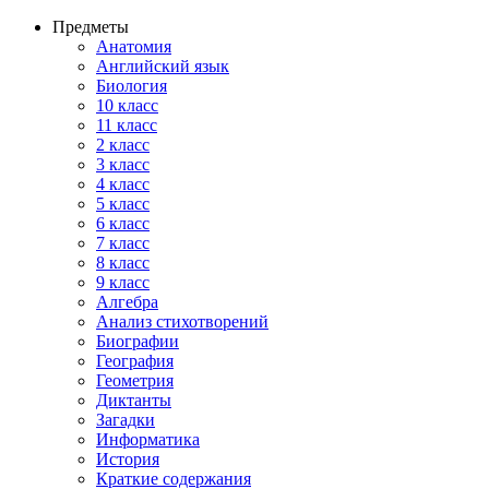
Предметы
Анатомия
Английский язык
Биология
10 класс
11 класс
2 класс
3 класс
4 класс
5 класс
6 класс
7 класс
8 класс
9 класс
Алгебра
Анализ стихотворений
Биографии
География
Геометрия
Диктанты
Загадки
Информатика
История
Краткие содержания