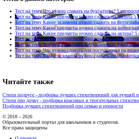
Тест на тему
Что нужно сдавать на бухгалтера?
5 вопросо
Тест на тему
Какие предметы нужно сдавать на пилота
5 
Тест на тему
Какие экзамены нужно сдавать на фотограф
Тест на тему
Какие предметы нужно сдавать на хореограф
Тест на тему
Какие предметы нужно сдавать на актера?
5
Тест на тему
Какие предметы нужно сдавать на режиссер
Тест на тему
Что нужно сдавать на художника?
5 вопросо
Тест на тему
Что нужно сдавать для поступления на виза
Тест на тему
Какие экзамены нужно сдавать на полицейс
Читайте также
Стихи подруге - подборка лучших стихотворений для лучшей 
Стихи про дочку - подборка красивых и трогательных стихотв
Подборка лучших стихотворений про семью и ценности
© 2018 – 2026
Образовательный портал для школьников и студентов.
Все права защищены
О проекте