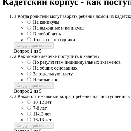
Кадетский корпус - как посту
1
Когда родители могут забрать ребенка домой из кадетск
На каникулы
На выходные и каникулы
В любой день
Только на праздники
Следующий вопрос
Вопрос
1
из
5
2
Как можно девочке поступить в кадеты?
По результатам индивидуальных экзаменов
На общих основаниях
За отдельную плату
Невозможно
Следующий вопрос
Вопрос
2
из
5
3
Какой оптимальный возраст ребенка для поступления в
10-12 лет
7-8 лет
11-13 лет
16-18 лет
Следующий вопрос