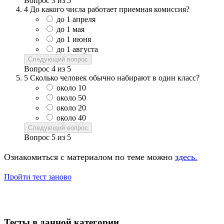
Вопрос
3
из
5
4
До какого числа работает приемная комиссия?
до 1 апреля
до 1 мая
до 1 июня
до 1 августа
Следующий вопрос
Вопрос
4
из
5
5
Сколько человек обычно набирают в один класс?
около 10
около 50
около 20
около 40
Следующий вопрос
Вопрос
5
из
5
Ознакомиться с материалом по теме можно
здесь.
Пройти тест заново
Тесты в данной категории