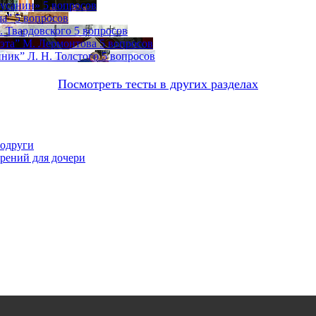
Сусанин»
5 вопросов
ша”
5 вопросов
. Твардовского
5 вопросов
оэта” М. Лермонтова
5 вопросов
ник” Л. Н. Толстого
5 вопросов
Посмотреть тесты в других разделах
подруги
орений для дочери