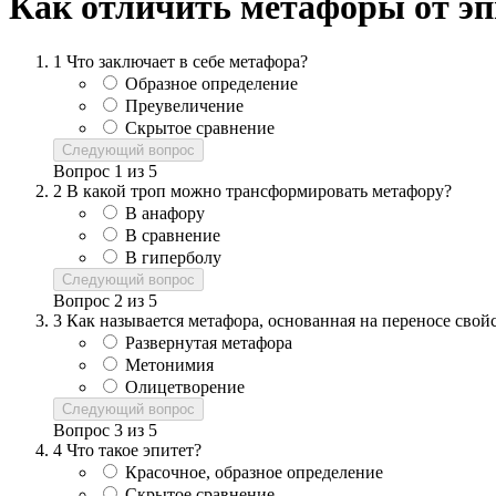
Как отличить метафоры от эп
1
Что заключает в себе метафора?
Образное определение
Преувеличение
Скрытое сравнение
Следующий вопрос
Вопрос
1
из
5
2
В какой троп можно трансформировать метафору?
В анафору
В сравнение
В гиперболу
Следующий вопрос
Вопрос
2
из
5
3
Как называется метафора, основанная на переносе сво
Развернутая метафора
Метонимия
Олицетворение
Следующий вопрос
Вопрос
3
из
5
4
Что такое эпитет?
Красочное, образное определение
Скрытое сравнение