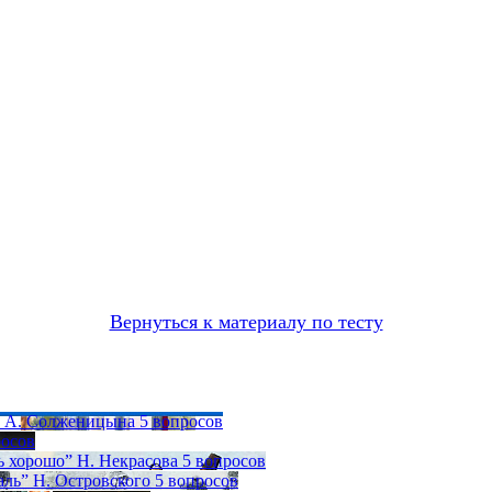
Вернуться к материалу по тесту
» А. Солженицына
5 вопросов
росов
ь хорошо” Н. Некрасова
5 вопросов
аль” Н. Островского
5 вопросов