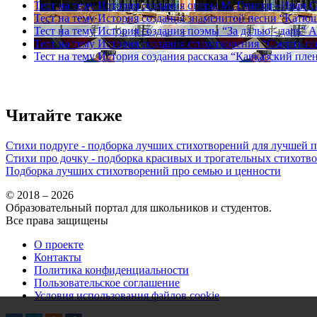
Тест на тему
История создания оперы М. Глинки «Иван 
Тест на тему
История создания знаменитой песни “Катю
Тест на тему
История создания поэмы “За далью - даль” А
Тест на тему
История создания стихотворения “Смерть п
Тест на тему
История создания рассказа “Кавказский плен
Читайте также
Стихи подруге - подборка лучших стихотворений для лучшей 
Стихи про дочку - подборка красивых и трогательных стихотв
Подборка лучших стихотворений про семью и ценности
© 2018 – 2026
Образовательный портал для школьников и студентов.
Все права защищены
О проекте
Контакты
Политика конфиденциальности
Пользовательское соглашение
Условия использования файлов cookie