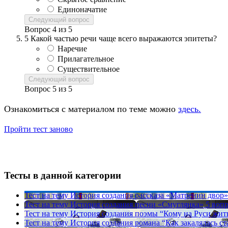
Единоначатие
Следующий вопрос
Вопрос
4
из
5
5
Какой частью речи чаще всего выражаются эпитеты?
Наречие
Прилагательное
Существительное
Следующий вопрос
Вопрос
5
из
5
Ознакомиться с материалом по теме можно
здесь.
Пройти тест заново
Тесты в данной категории
Тест на тему
История создания рассказа «Матренин двор
Тест на тему
История создания песни «Смуглянка»
5 воп
Тест на тему
История создания поэмы “Кому на Руси жит
Тест на тему
История создания романа “Как закалялась ст