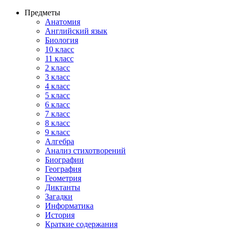
Предметы
Анатомия
Английский язык
Биология
10 класс
11 класс
2 класс
3 класс
4 класс
5 класс
6 класс
7 класс
8 класс
9 класс
Алгебра
Анализ стихотворений
Биографии
География
Геометрия
Диктанты
Загадки
Информатика
История
Краткие содержания